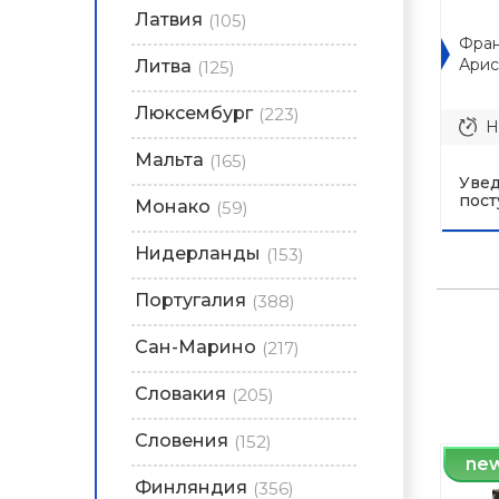
Латвия
(105)
Фран
Арис
Литва
(125)
Люксембург
(223)
Н
Мальта
(165)
Увед
пост
Монако
(59)
Нидерланды
(153)
Португалия
(388)
Сан-Марино
(217)
Словакия
(205)
Словения
(152)
ne
Финляндия
(356)