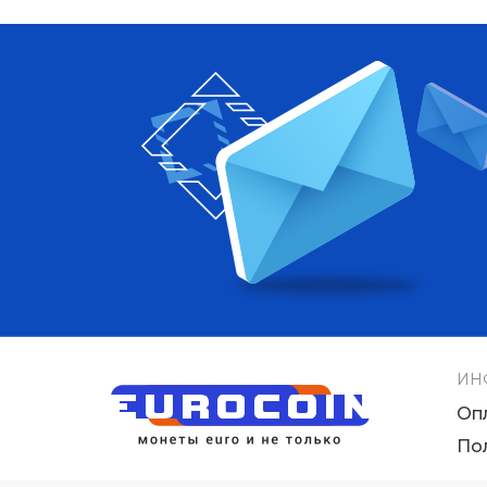
ИН
Оп
По