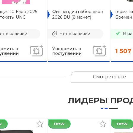
ция 10 Евро 2025
Финляндия набор евро
Германи
токаты UNC
2026 BU (8 монет)
Бремен (
ет в наличии
Нет в наличии
В на
омить о
Уведомить о
1 507
уплении
поступлении
Смотреть все
ЛИДЕРЫ ПРО
w
new
new