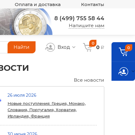
Оплата и доставка
Контакты
8 (499) 755 58 44
Напишите нам
0
Найти
Вход
0
0
a
ВОСТИ
Все новости
26 июля 2026
Новые поступления: Греция, Монако,
Словакия, Португалия, Хорватия,
Ирландия, Франция
30 июня 2026