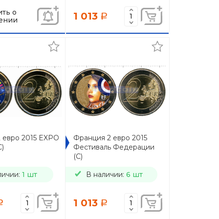
ть о
1 013
a
ении
2 евро 2015 EXPO
Франция 2 евро 2015
C)
Фестиваль Федерации
(C)
личии:
1 шт
В наличии:
6 шт
1 013
a
a