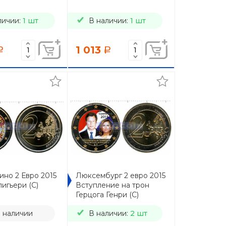
личии:
1 шт
В наличии:
1 шт
1 013
a
a
ино 2 Евро 2015
Люксембург 2 евро 2015
игьери (C)
Вступление на трон
Герцога Генри (C)
в наличии
В наличии:
2 шт