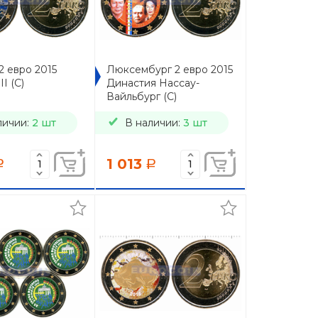
2 евро 2015
Люксембург 2 евро 2015
I (C)
Династия Нассау-
Вайльбург (C)
личии:
2 шт
В наличии:
3 шт
1 013
a
a