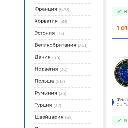
Франция
(670)
В
Хорватия
(58)
1 01
Эстония
(73)
Великобритания
(301)
Дания
(44)
Норвегия
(30)
Польша
(512)
Румыния
(25)
Финл
Турция
Ян Си
(32)
Швейцария
(65)
В