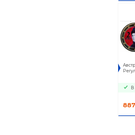
Австр
Регул
В
88