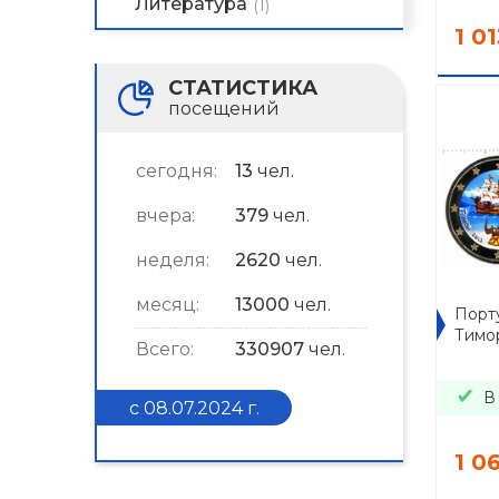
Литература
(1)
1 01
СТАТИСТИКА
посещений
сегодня:
13
чел.
вчера:
379
чел.
неделя:
2620
чел.
месяц:
13000
чел.
Порту
Тимор
Всего:
330907
чел.
В
с 08.07.2024 г.
1 0