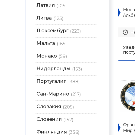
Латвия
(105)
Мона
Альбе
Литва
(125)
Люксембург
(223)
Не
Мальта
(165)
Увед
пост
Монако
(59)
Нидерланды
(153)
Португалия
(388)
Сан-Марино
(217)
Словакия
(205)
Словения
(152)
Франц
Мир в
Финляндия
(356)