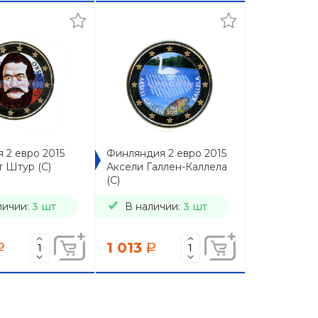
 2 евро 2015
Финляндия 2 евро 2015
 Штур (C)
Аксели Галлен-Каллела
(C)
личии:
3 шт
В наличии:
3 шт
1 013
a
a