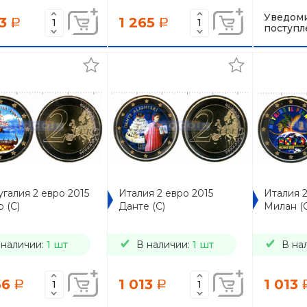
Уведоми
3
1 265
a
a
поступл
галия 2 евро 2015
Италия 2 евро 2015
Италия 
 (C)
Данте (C)
Милан (
 наличии:
1 шт
В наличии:
1 шт
В на
66
1 013
1 013
a
a