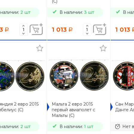
(C)
 наличии:
2 шт
В наличии:
3 шт
В на
3
1 013
1 013
a
a
яндия 2 евро 2015
Мальта 2 евро 2015
Сан Мар
белиус (C)
первый авиаполет с
Данте Ал
Мальты (C)
 наличии:
2 шт
В наличии:
1 шт
Нет 