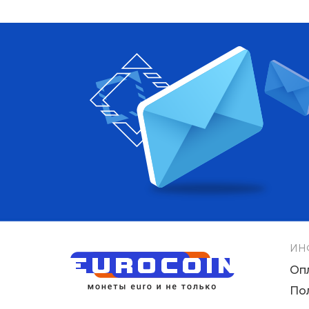
ИН
Оп
По