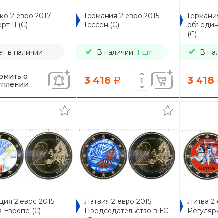
ко 2 евро 2017
Германия 2 евро 2015
Германия
рт II (C)
Гессен (C)
объедин
(C)
т в наличии
В наличии:
1 шт
В на
омить о
3 418
3 418
a
уплении
ия 2 евро 2015
Латвия 2 евро 2015
Литва 2 
 Европе (C)
Председательство в ЕС
Регулярн