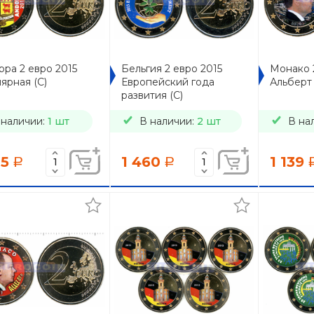
ра 2 евро 2015
Бельгия 2 евро 2015
Монако 
ярная (C)
Европейский года
Альберт I
развития (C)
 наличии:
1 шт
В наличии:
2 шт
В на
75
1 460
1 139
a
a