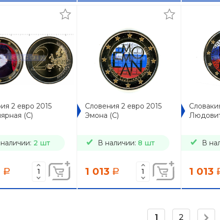
ия 2 евро 2015
Словения 2 евро 2015
Словакия
ярная (C)
Эмона (C)
Людовит
 наличии:
2 шт
В наличии:
8 шт
В на
7
1 013
1 013
a
a
1
2