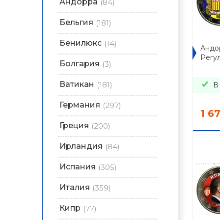
Андорра
(84)
Бельгия
(181)
Бенилюкс
(14)
Андор
Регул
Болгария
(3)
Ватикан
(181)
В
Германия
(297)
1 6
Греция
(200)
Ирландия
(84)
Испания
(305)
Италия
(359)
Кипр
(77)