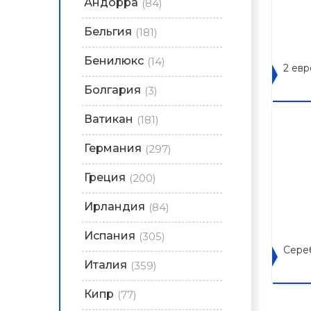
Андорра
(84)
Бельгия
(181)
Бенилюкс
(14)
2 ев
Болгария
(3)
Ватикан
(181)
Германия
(297)
Греция
(200)
Ирландия
(84)
Испания
(305)
Сере
Италия
(359)
Кипр
(77)