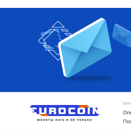
ИН
Оп
По