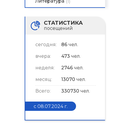
Литература
(1)
СТАТИСТИКА
посещений
сегодня:
86
чел.
вчера:
473
чел.
неделя:
2746
чел.
месяц:
13070
чел.
Всего:
330730
чел.
с 08.07.2024 г.