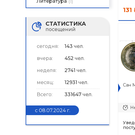
Литература
(1)
131
СТАТИСТИКА
посещений
сегодня:
143
чел.
вчера:
452
чел.
неделя:
2741
чел.
месяц:
12931
чел.
Сан М
Всего:
331647
чел.
Не
с 08.07.2024 г.
Увед
пост