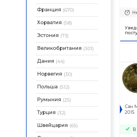
Франция
(670)
Не
Хорватия
(58)
Увед
пост
Эстония
(73)
Великобритания
(301)
Дания
(44)
Норвегия
(30)
Польша
(512)
Румыния
(25)
Сан 
Турция
2015
(32)
Швейцария
(65)
В