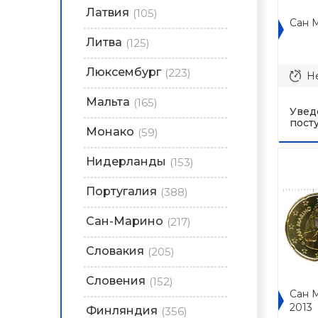
Латвия
(105)
Сан М
Литва
(125)
Люксембург
(223)
Не
Мальта
(165)
Увед
пост
Монако
(59)
Нидерланды
(153)
Португалия
(388)
Сан-Марино
(217)
Словакия
(205)
Словения
(152)
Сан 
2013
Финляндия
(356)