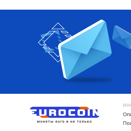
ИН
Оп
По