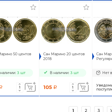
Марино 50 центов
Сан Марино 20 центов
Сан Мар
2018
Регуляр
 наличии:
3 шт
В наличии:
3 шт
Нет 
Уведоми
105
a
a
поступл
1
2
3