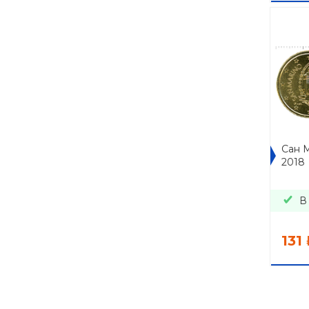
Сан 
2018
В
131