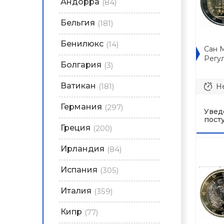
Андорра
(84)
Бельгия
(181)
Бенилюкс
(14)
Сан 
Регу
Болгария
(3)
Ватикан
(181)
Не
Германия
(297)
Увед
пост
Греция
(200)
Ирландия
(84)
Испания
(305)
Италия
(359)
Кипр
(77)