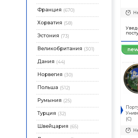
Франция
(670)
Не
Хорватия
(58)
Увед
пост
Эстония
(73)
Великобритания
(301)
ne
Дания
(44)
Норвегия
(30)
Польша
(512)
Румыния
(25)
Порту
Турция
Унив
(32)
(C)
Швейцария
(65)
Не