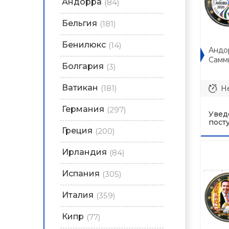
Андорра
(84)
Бельгия
(181)
Бенилюкс
(14)
Андо
Самми
Болгария
(3)
Ватикан
(181)
Не
Германия
(297)
Увед
пост
Греция
(200)
Ирландия
(84)
Испания
(305)
Италия
(359)
Кипр
(77)