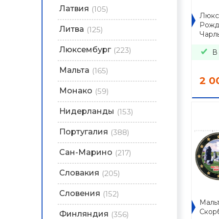
Латвия
(105)
Люкс
Рожд
Литва
(125)
Чарль
Люксембург
(223)
В
Мальта
(165)
2 0
Монако
(59)
Нидерланды
(153)
Португалия
(388)
Сан-Марино
(217)
Словакия
(205)
Словения
(152)
Мальт
Скорб
Финляндия
(356)