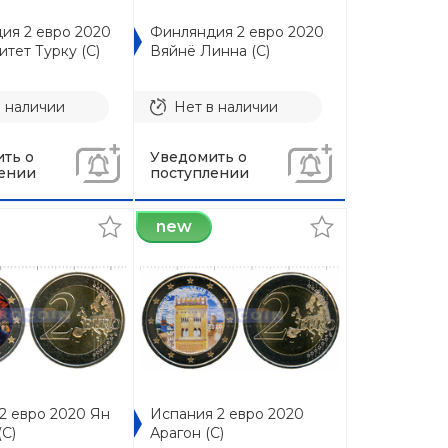
ия 2 евро 2020
Финляндия 2 евро 2020
тет Турку (C)
Вяйнё Линна (С)
в наличии
Нет в наличии
ть о
Уведомить о
ении
поступлении
new
2 евро 2020 Ян
Испания 2 евро 2020
(C)
Арагон (C)