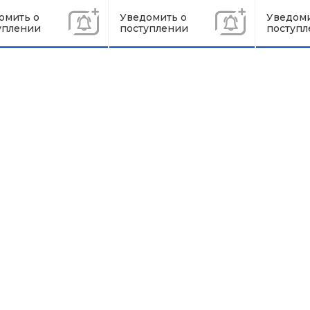
омить о
Уведомить о
Уведоми
уплении
поступлении
поступл