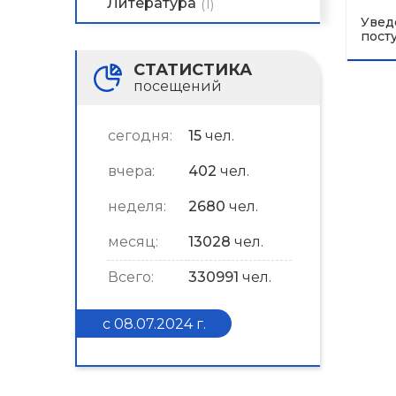
Литература
(1)
Увед
пост
СТАТИСТИКА
посещений
сегодня:
15
чел.
вчера:
402
чел.
неделя:
2680
чел.
месяц:
13028
чел.
Всего:
330991
чел.
с 08.07.2024 г.