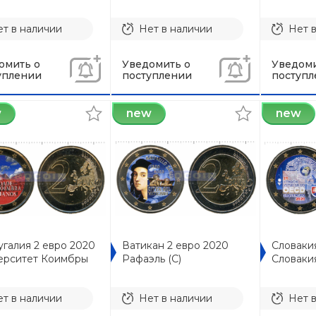
т в наличии
Нет в наличии
Нет 
омить о
Уведомить о
Уведоми
уплении
поступлении
поступл
w
new
new
галия 2 евро 2020
Ватикан 2 евро 2020
Словаки
ерситет Коимбры
Рафаэль (C)
Словаки
т в наличии
Нет в наличии
Нет 