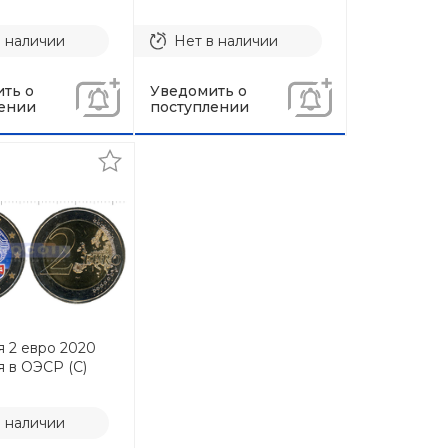
в наличии
Нет в наличии
ть о
Уведомить о
ении
поступлении
я 2 евро 2020
я в ОЭСР (C)
в наличии