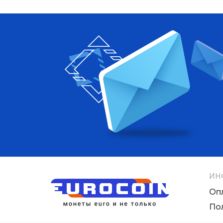
ИН
Оп
По