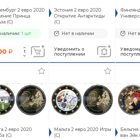
ембург 2 евро 2020
Эстония 2 евро 2020
Финлянд
ение Принца
Открытие Антарктиды
Универси
за (C)
(C)
 наличии:
1 шт
Нет в наличии
Нет 
Уведомить о
Уведоми
00
a
поступлении
поступл
а 2 евро 2020
Мальта 2 евро 2020 Игры
Бельгия 
а (С)
(С)
ван Эйк 