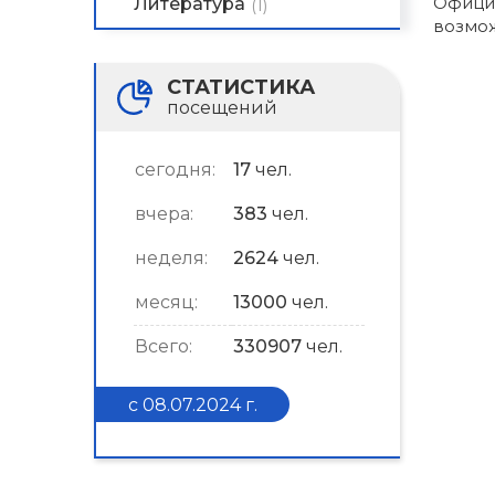
Официа
Литература
(1)
возмож
СТАТИСТИКА
посещений
сегодня:
17
чел.
вчера:
383
чел.
неделя:
2624
чел.
месяц:
13000
чел.
Всего:
330907
чел.
с 08.07.2024 г.