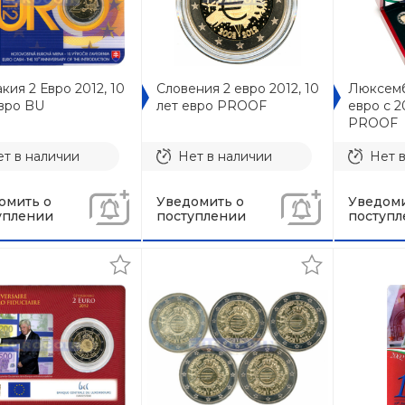
кия 2 Евро 2012, 10
Словения 2 евро 2012, 10
Люксемб
евро BU
лет евро PROOF
евро с 2
PROOF
т в наличии
Нет в наличии
Нет 
омить о
Уведомить о
Уведоми
уплении
поступлении
поступл