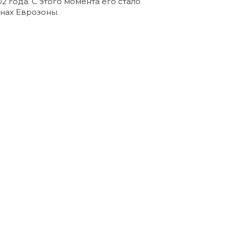
2 года. С этого момента его стало
анах Еврозоны.