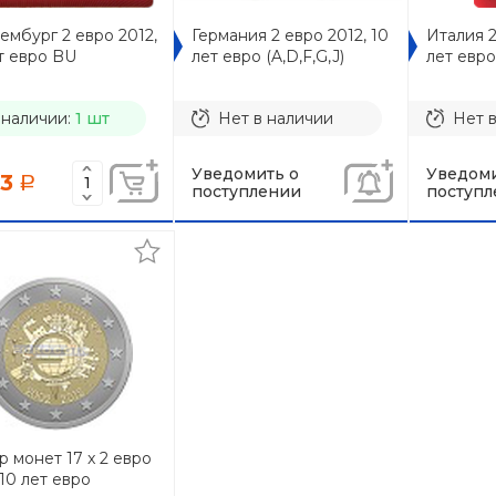
мбург 2 евро 2012,
Германия 2 евро 2012, 10
Италия 2
т евро BU
лет евро (A,D,F,G,J)
лет евр
 наличии:
1 шт
Нет в наличии
Нет 
Уведомить о
Уведоми
53
a
поступлении
поступл
 монет 17 x 2 евро
 10 лет евро