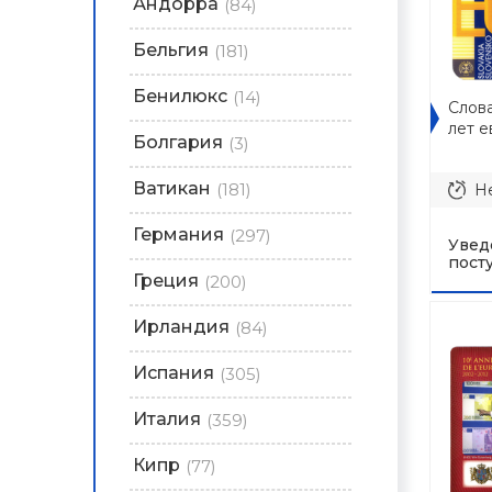
Андорра
(84)
Бельгия
(181)
Бенилюкс
(14)
Слова
лет 
Болгария
(3)
Ватикан
(181)
Не
Германия
(297)
Увед
пост
Греция
(200)
Ирландия
(84)
Испания
(305)
Италия
(359)
Кипр
(77)