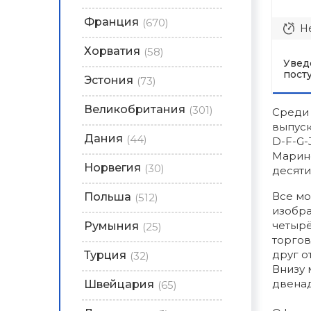
Франция
(670)
Не
Хорватия
(58)
Увед
пост
Эстония
(73)
Великобритания
(301)
Среди 
выпуск
Дания
(44)
D-F-G-
Марино
Норвегия
(30)
десяти
Все мо
Польша
(512)
изобра
четырё
Румыния
(25)
торгов
друг о
Турция
(32)
Внизу 
двенад
Швейцария
(65)