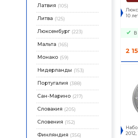
Латвия
(105)
Люксе
10 ле
Литва
(125)
Люксембург
(223)
В
Мальта
(165)
2 1
Монако
(59)
Нидерланды
(153)
Португалия
(388)
Сан-Марино
(217)
Словакия
(205)
Словения
(152)
Набор
2012,
Финляндия
(356)