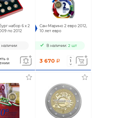
ург набор 6 x 2
Сан-Марино 2 евро 2012,
009 по 2012
10 лет евро
в наличии
В наличии:
2 шт
ть о
3 670
a
ении