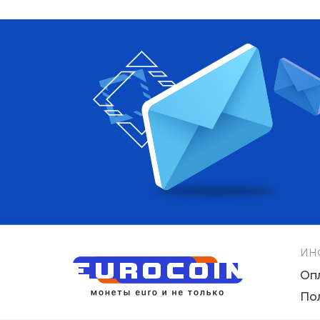
ИН
Оп
По