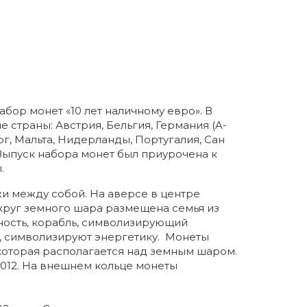
бор монет «10 лет наличному евро». В
страны: Австрия, Бельгия, Германия (A-
рг, Мальта, Нидерланды, Португалия, Сан
Выпуск набора монет был приурочена к
.
жи между собой. На аверсе в центре
круг земного шара размещена семья из
ность, корабль, символизирующий
о, символизируют энергетику. Монеты
 которая располагается над земным шаром.
012. На внешнем кольце монеты