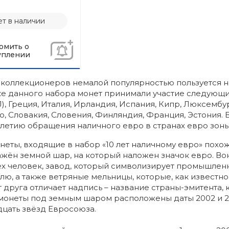
т в наличии
омить о
уплении
коллекционеров немалой популярностью пользуется на
е данного набора монет принимали участие следующие 
J), Греция, Италия, Ирландия, Испания, Кипр, Люксембу
, Словакия, Словения, Финляндия, Франция, Эстония. 
летию обращения наличного евро в странах евро зоны
неты, входящие в набор «10 лет наличному евро» похо
жён земной шар, на который наложен значок евро. Во
х человек, завод, который символизирует промышлен
лю, а также ветряные мельницы, которые, как известн
т друга отличает надпись – название страны-эмитента,
монеты под земным шаром расположены даты 2002 и 2
цать звёзд Евросоюза.