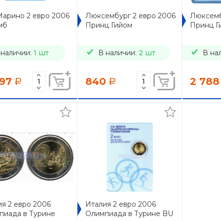
Марино 2 евро 2006
Люксембург 2 евро 2006
Люксемб
мб
Принц Гийом
Принц Г
 наличии:
1 шт
В наличии:
2 шт
В на
897
840
2 788
a
a
я 2 евро 2006
Италия 2 евро 2006
пиада в Турине
Олимпиада в Турине BU