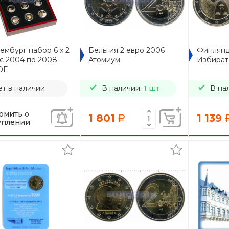
мбург набор 6 x 2
Бельгия 2 евро 2006
Финлянд
с 2004 по 2008
Атомиум
Избират
OF
т в наличии
В наличии:
1 шт
В на
омить о
1 801
1 139
a
уплении