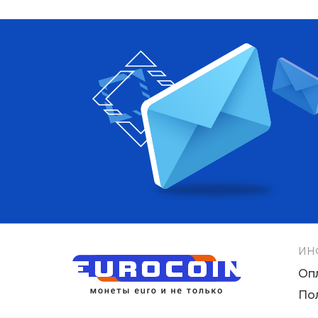
ИН
Оп
По