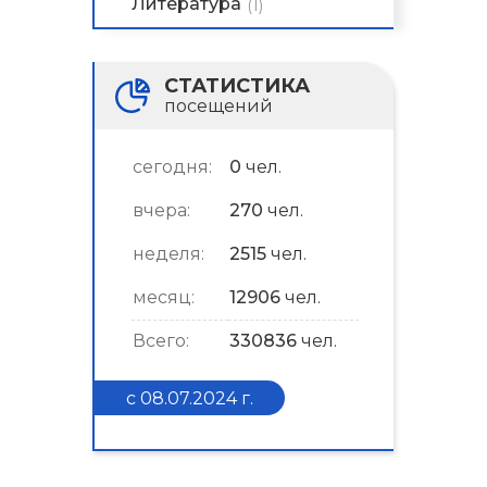
Литература
(1)
СТАТИСТИКА
посещений
сегодня:
0
чел.
вчера:
270
чел.
неделя:
2515
чел.
месяц:
12906
чел.
Всего:
330836
чел.
с 08.07.2024 г.