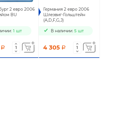
ург 2 евро 2006
Германия 2 евро 2006
ийом BU
Шлезвиг-Гольштейн
(A,D,F,G,J)
личии:
1 шт
В наличии:
5 шт
4 305
a
a