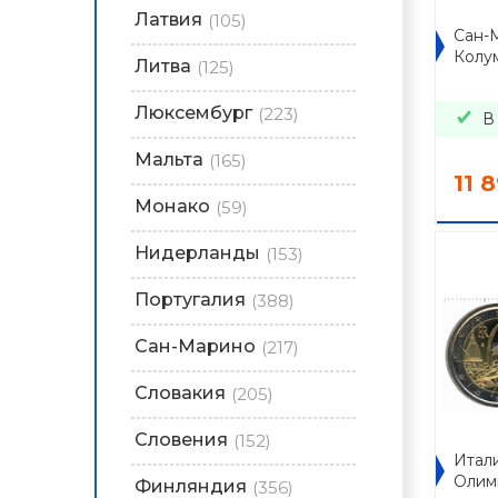
Латвия
(105)
Сан-
Колу
Литва
(125)
Люксембург
(223)
В
Мальта
(165)
11 
Монако
(59)
Нидерланды
(153)
Португалия
(388)
Сан-Марино
(217)
Словакия
(205)
Словения
(152)
Итали
Олим
Финляндия
(356)