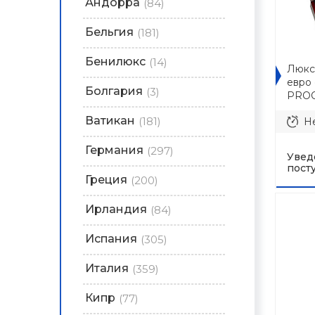
Андорра
(84)
Бельгия
(181)
Бенилюкс
(14)
Люксе
евро 
Болгария
(3)
PRO
Ватикан
(181)
Не
Германия
(297)
Увед
пост
Греция
(200)
Ирландия
(84)
Испания
(305)
Италия
(359)
Кипр
(77)