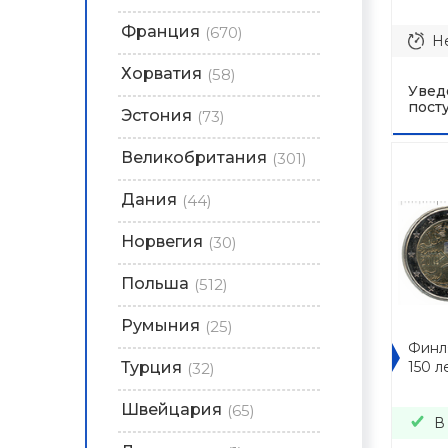
Франция
(670)
Не
Хорватия
(58)
Увед
пост
Эстония
(73)
Великобритания
(301)
Дания
(44)
Норвегия
(30)
Польша
(512)
Румыния
(25)
Финля
Турция
150 л
(32)
Швейцария
(65)
В