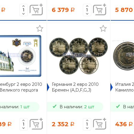
6 379
5 870
a
a
ембург 2 евро 2010
Германия 2 евро 2010
Италия 2
Великого герцога
Бремен (A,D,F,G,J)
Камилло
 наличии:
1 шт
В наличии:
2 шт
В на
89
2 352
436
a
a
a