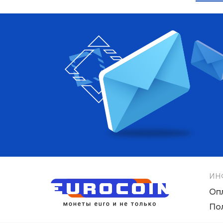
ИН
Оп
По