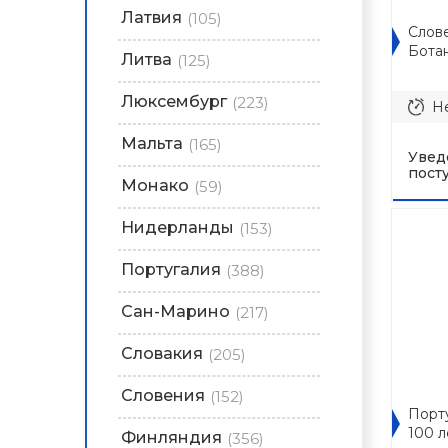
Латвия
(105)
Слове
Бота
Литва
(125)
Люксембург
(223)
Не
Мальта
(165)
Увед
пост
Монако
(59)
Нидерланды
(153)
Португалия
(388)
Сан-Марино
(217)
Словакия
(205)
Словения
(152)
Порту
100 
Финляндия
(356)