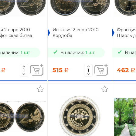
я 2 евро 2010
Испания 2 евро 2010
Франция
фонская битва
Кордоба
Шарль д
 наличии:
1 шт
В наличии:
1 шт
В на
515
462
a
a
a