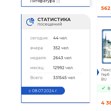
Литература
(1)
562
СТАТИСТИКА
посещений
сегодня:
44
чел.
вчера:
352
чел.
неделя:
2643
чел.
месяц:
12992
чел.
Люкс
Герб 
Всего:
331545
чел.
BU
В
с 08.07.2024 г.
4 3