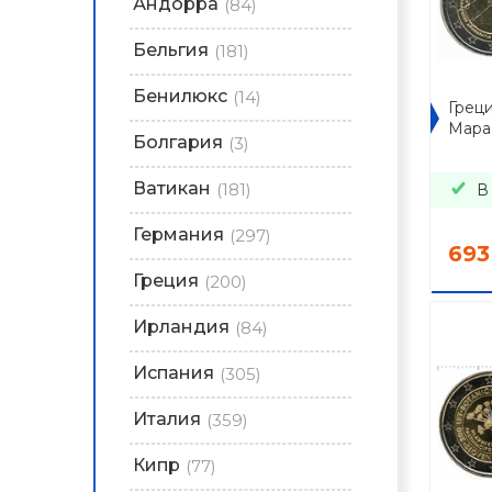
Андорра
(84)
Бельгия
(181)
Бенилюкс
(14)
Греци
Мара
Болгария
(3)
Ватикан
(181)
В
Германия
(297)
693
Греция
(200)
Ирландия
(84)
Испания
(305)
Италия
(359)
Кипр
(77)