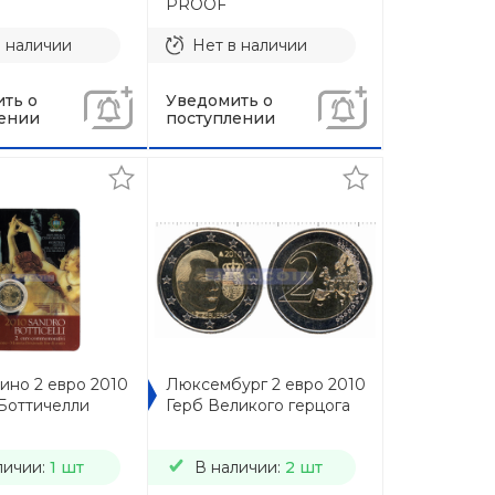
PROOF
в наличии
Нет в наличии
ть о
Уведомить о
ении
поступлении
ино 2 евро 2010
Люксембург 2 евро 2010
Боттичелли
Герб Великого герцога
личии:
1 шт
В наличии:
2 шт