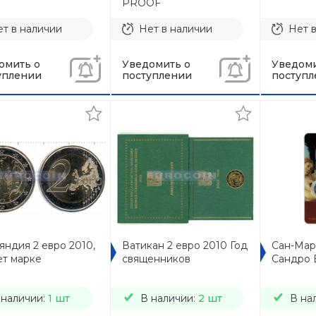
PROOF
т в наличии
Нет в наличии
Нет 
омить о
Уведомить о
Уведоми
уплении
поступлении
поступл
ндия 2 евро 2010,
Ватикан 2 евро 2010 Год
Сан-Мар
ет марке
священников
Сандро 
 наличии:
1 шт
В наличии:
2 шт
В на