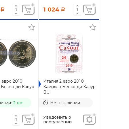
1 024
a
a
 евро 2010
Италия 2 евро 2010
 Бенсо ди Кавур
Камилло Бенсо ди Кавур
BU
личии:
2 шт
Нет в наличии
Уведомить о
поступлении