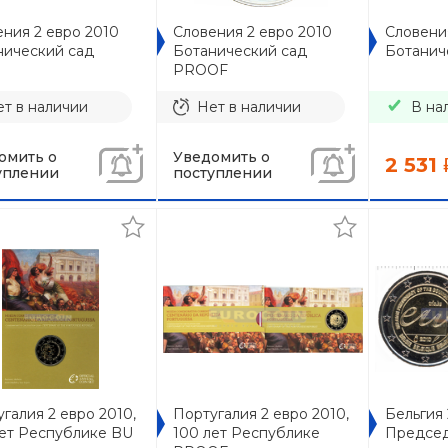
ния 2 евро 2010
Словения 2 евро 2010
Словени
нический сад
Ботанический сад
Ботанич
PROOF
т в наличии
Нет в наличии
В на
омить о
Уведомить о
2 531
уплении
поступлении
галия 2 евро 2010,
Португалия 2 евро 2010,
Бельгия 
лет Республике BU
100 лет Республике
Председ