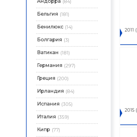
Андорра
(84)
Бельгия
(181)
Бенилюкс
(14)
2011
(
Болгария
(3)
Ватикан
(181)
Германия
(297)
Греция
(200)
Ирландия
(84)
Испания
(305)
2015
Италия
(359)
Кипр
(77)