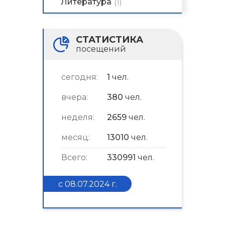
Литература
(1)
СТАТИСТИКА
посещений
сегодня:
1
чел.
вчера:
380
чел.
неделя:
2659
чел.
месяц:
13010
чел.
Всего:
330991
чел.
с 08.07.2024 г.