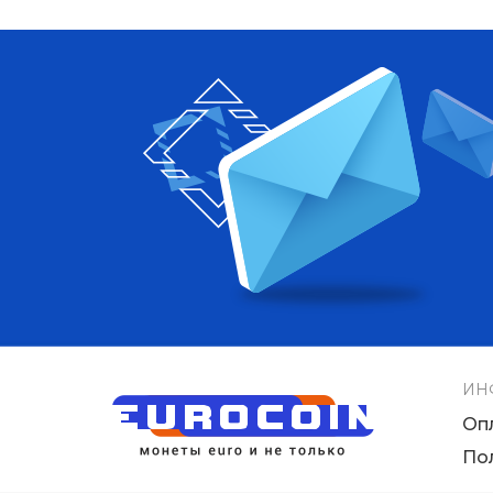
ИН
Оп
По