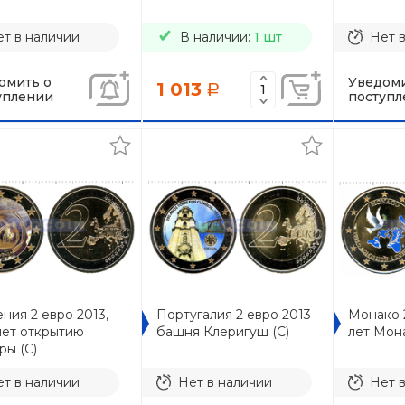
т в наличии
В наличии:
1 шт
Нет 
омить о
Уведоми
1 013
a
уплении
поступл
ния 2 евро 2013,
Португалия 2 евро 2013
Монако 2
лет открытию
башня Клеригуш (C)
лет Мон
ры (C)
т в наличии
Нет в наличии
Нет 