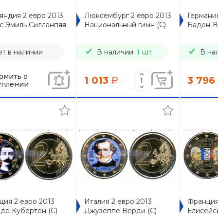
яндия 2 евро 2013
Люксембург 2 евро 2013
Германия
с Эмиль Силланпяя
Национальный гимн (C)
Баден-В
т в наличии
В наличии:
1 шт
В на
омить о
1 013
3 796
a
уплении
ия 2 евро 2013
Италия 2 евро 2013
Франция
де Кубертен (C)
Джузеппе Верди (C)
Елисейск