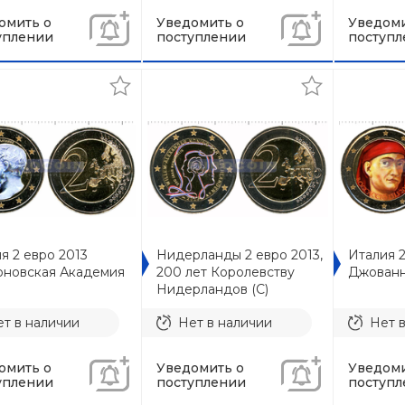
омить о
Уведомить о
Уведоми
уплении
поступлении
поступл
я 2 евро 2013
Нидерланды 2 евро 2013,
Италия 2
оновская Академия
200 лет Королевству
Джованн
Нидерландов (C)
т в наличии
Нет в наличии
Нет 
омить о
Уведомить о
Уведоми
уплении
поступлении
поступл