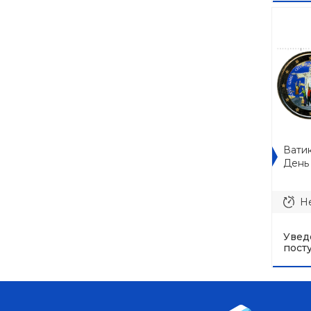
Ватик
День 
Не
Увед
пост