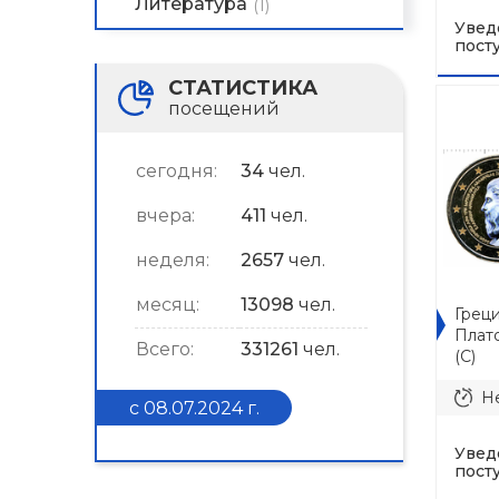
Литература
(1)
Увед
пост
СТАТИСТИКА
посещений
сегодня:
34
чел.
вчера:
411
чел.
неделя:
2657
чел.
месяц:
13098
чел.
Греци
Плат
Всего:
331261
чел.
(C)
Не
с 08.07.2024 г.
Увед
пост