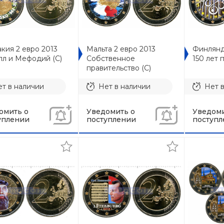
кия 2 евро 2013
Мальта 2 евро 2013
Финлянди
лл и Мефодий (C)
Собственное
150 лет 
правительство (C)
т в наличии
Нет в наличии
Нет 
омить о
Уведомить о
Уведоми
уплении
поступлении
поступл