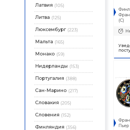
Латвия
(105)
Финл
Фран
Литва
(125)
(C)
Люксембург
(223)
Не
Мальта
(165)
Увед
пост
Монако
(59)
Нидерланды
(153)
Португалия
(388)
Сан-Марино
(217)
Словакия
(205)
Словения
(152)
Франц
Пьер 
Финляндия
(356)