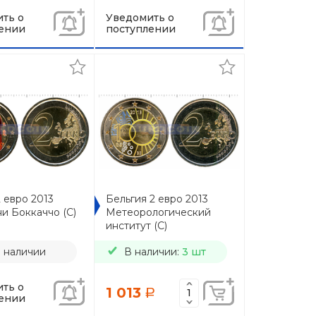
ть о
Уведомить о
ении
поступлении
 евро 2013
Бельгия 2 евро 2013
и Боккаччо (C)
Метеорологический
институт (C)
в наличии
В наличии:
3 шт
ть о
1 013
a
ении