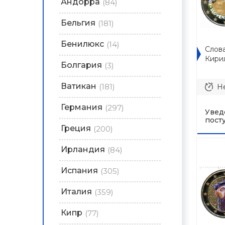
Андорра
(84)
Бельгия
(181)
Бенилюкс
(14)
Слова
Кири
Болгария
(3)
Ватикан
(181)
Не
Германия
(297)
Увед
пост
Греция
(200)
Ирландия
(84)
Испания
(305)
Италия
(359)
Кипр
(77)