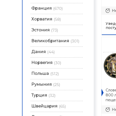
Франция
(670)
Не
Хорватия
(58)
Увед
пост
Эстония
(73)
Великобритания
(301)
Дания
(44)
Норвегия
(30)
Польша
(512)
Румыния
(25)
Слове
Турция
800 
(32)
пеще
Швейцария
(65)
Не