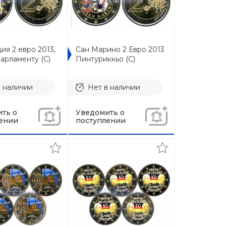
я 2 евро 2013,
Сан Марино 2 Евро 2013
парламенту (С)
Пинтуриккьо (C)
в наличии
Нет в наличии
ть о
Уведомить о
ении
поступлении