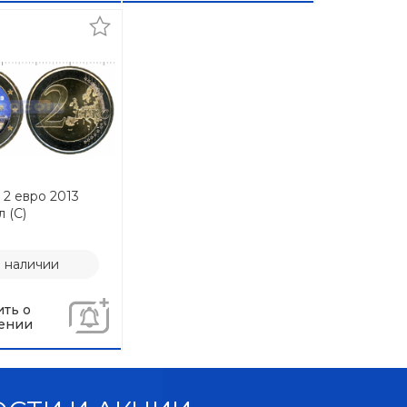
 2 евро 2013
 (C)
в наличии
ть о
ении