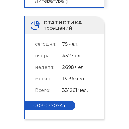
Литература
(1)
СТАТИСТИКА
посещений
сегодня:
75
чел.
вчера:
452
чел.
неделя:
2698
чел.
месяц:
13136
чел.
Всего:
331261
чел.
с 08.07.2024 г.