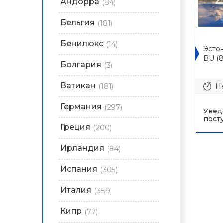
Андорра
(84)
Бельгия
(181)
Бенилюкс
(14)
Эстон
BU (8
Болгария
(3)
Ватикан
(181)
Не
Германия
(297)
Увед
пост
Греция
(200)
Ирландия
(84)
Испания
(305)
Италия
(359)
Кипр
(77)