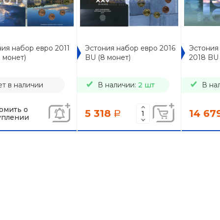
ия набор евро 2011
Эстония набор евро 2016
Эстония
 монет)
BU (8 монет)
2018 BU 
т в наличии
В наличии:
2 шт
В на
омить о
5 318
14 67
a
уплении