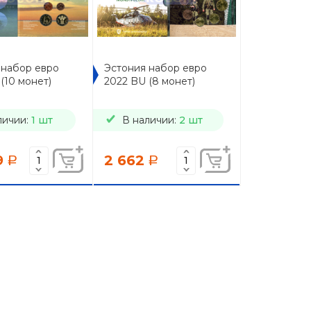
 набор евро
Эстония набор евро
(10 монет)
2022 BU (8 монет)
личии:
1 шт
В наличии:
2 шт
9
2 662
a
a