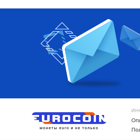
ИН
Оп
По