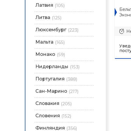
Латвия
(105)
Бельг
Экон
Литва
(125)
Люксембург
(223)
Не
Мальта
(165)
Увед
пост
Монако
(59)
Нидерланды
(153)
Португалия
(388)
Сан-Марино
(217)
Словакия
(205)
Словения
(152)
Финляндия
(356)