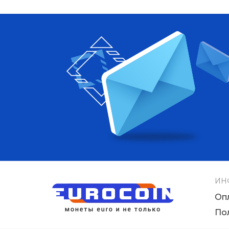
ИН
Оп
По