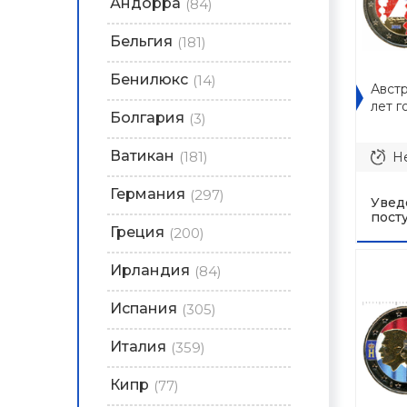
Андорра
(84)
Бельгия
(181)
Бенилюкс
(14)
Австр
лет г
Болгария
(3)
Ватикан
(181)
Не
Германия
(297)
Увед
пост
Греция
(200)
Ирландия
(84)
Испания
(305)
Италия
(359)
Кипр
(77)