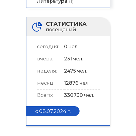
Литература
(1)
СТАТИСТИКА
посещений
сегодня:
0
чел.
вчера:
231
чел.
неделя:
2475
чел.
месяц:
12876
чел.
Всего:
330730
чел.
с 08.07.2024 г.