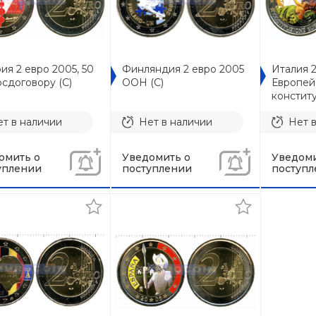
ия 2 евро 2005, 50
Финляндия 2 евро 2005
Италия 
осдоговору (C)
ООН (C)
Европей
конститу
т в наличии
Нет в наличии
Нет 
омить о
Уведомить о
Уведоми
уплении
поступлении
поступл