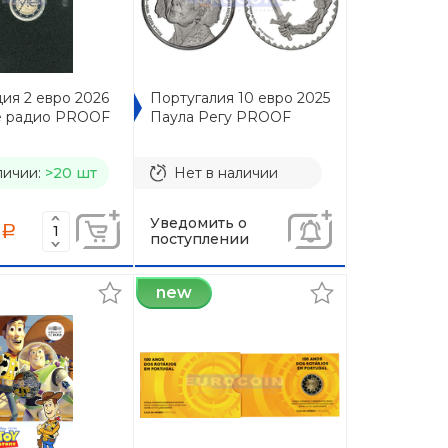
ия 2 евро 2026
Португалия 10 евро 2025
е радио PROOF
Паула Регу PROOF
личии:
>20 шт
Нет в наличии
Уведомить о
a
поступлении
new