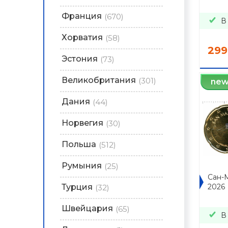
Франция
(670)
В
Хорватия
(58)
299
Эстония
(73)
Великобритания
(301)
ne
Дания
(44)
Норвегия
(30)
Польша
(512)
Румыния
(25)
Сан-
Турция
2026
(32)
Швейцария
(65)
В