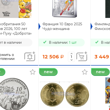
кобритания 50
Франция 10 Евро 2025
Финлянд
в 2026, 100 лет
Чудо-женщина
Финско
и-Пуху «Доброта»
т в наличии
В наличии:
1 шт
В на
омить о
12 506
3 449
a
уплении
w
new
new