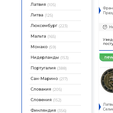
Латвия
(105)
Франц
Праз
Литва
(125)
Люксембург
(223)
Не
Мальта
(165)
Увед
пост
Монако
(59)
ne
Нидерланды
(153)
Португалия
(388)
Сан-Марино
(217)
Словакия
(205)
Словения
(152)
Латви
Сели
Финляндия
(356)