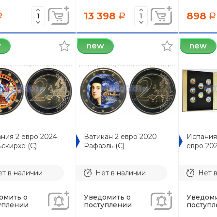
13 398
898
a
a
a
w
new
new
ния 2 евро 2024
Ватикан 2 евро 2020
Испания 
скирхе (C)
Рафаэль (C)
евро 20
т в наличии
Нет в наличии
Нет 
омить о
Уведомить о
Уведоми
уплении
поступлении
поступл