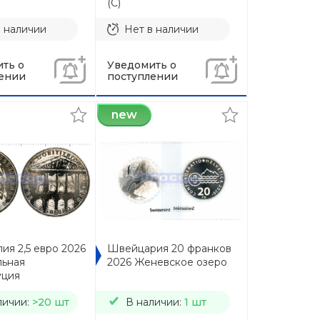
(C)
в наличии
Нет в наличии
ть о
Уведомить о
ении
поступлении
new
ия 2,5 евро 2026
Швейцария 20 франков
ьная
2026 Женевское озеро
уция
личии:
>20 шт
В наличии:
1 шт