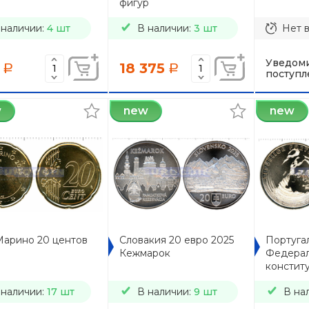
фигур
 наличии:
4 шт
В наличии:
3 шт
Нет 
Уведоми
18 375
a
a
поступл
w
new
new
Марино 20 центов
Словакия 20 евро 2025
Португал
Кежмарок
Федерал
констит
 наличии:
17 шт
В наличии:
9 шт
В на