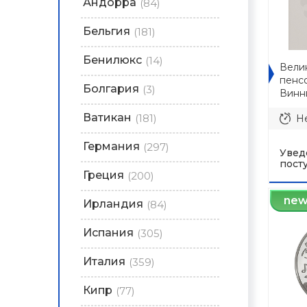
Андорра
(84)
Бельгия
(181)
Бенилюкс
(14)
Вели
пенсо
Болгария
(3)
Винн
Ватикан
(181)
Не
Германия
(297)
Увед
пост
Греция
(200)
ne
Ирландия
(84)
Испания
(305)
Италия
(359)
Кипр
(77)