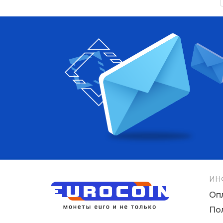
ИН
Оп
По