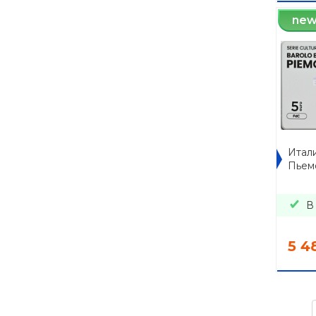
ne
Итали
Пьем
В
5 4