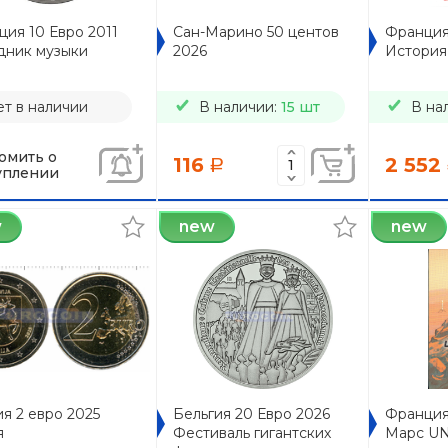
ия 10 Евро 2011
Сан-Марино 50 центов
Франция
дник музыки
2026
История
т в наличии
В наличии:
15 шт
В на
омить о
116
2 552
a
уплении
w
new
new
я 2 евро 2025
Бельгия 20 Евро 2026
Франция
я
Фестиваль гигантских
Марс U