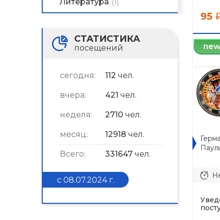
Литература
(1)
95
СТАТИСТИКА
ne
посещений
сегодня:
112
чел.
вчера:
421
чел.
неделя:
2710
чел.
месяц:
12918
чел.
Герма
Пауль
Всего:
331647
чел.
Не
с 08.07.2024 г.
Увед
пост