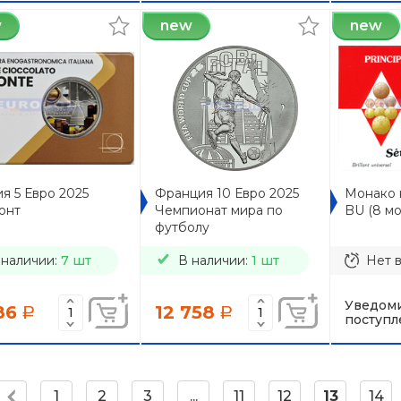
w
new
new
я 5 Евро 2025
Франция 10 Евро 2025
Монако 
онт
Чемпионат мира по
BU (8 мо
футболу
 наличии:
7 шт
В наличии:
1 шт
Нет 
Уведоми
86
12 758
a
a
поступл
1
2
3
...
11
12
13
14