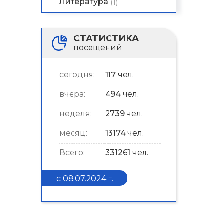
Литература
(1)
СТАТИСТИКА
посещений
сегодня:
117
чел.
вчера:
494
чел.
неделя:
2739
чел.
месяц:
13174
чел.
Всего:
331261
чел.
с 08.07.2024 г.