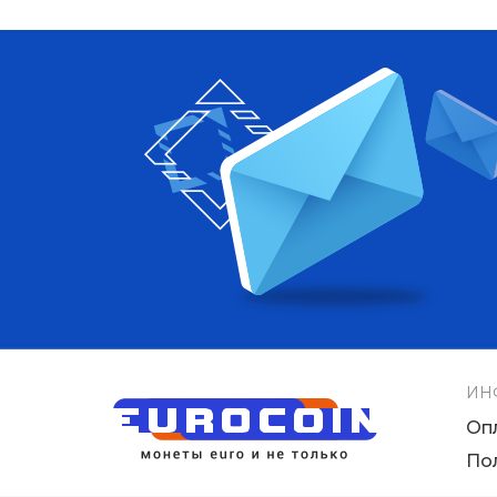
ИН
Оп
По