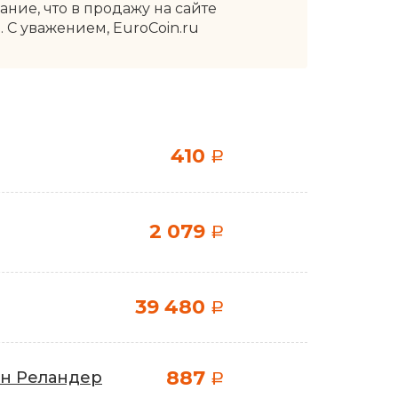
ие, что в продажу на сайте
 С уважением, EuroCoin.ru
410
a
2 079
a
39 480
a
887
ан Реландер
a