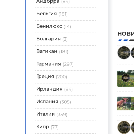
Андорра
(84)
Бельгия
(181)
Бенилюкс
(14)
НОВ
Болгария
(3)
Ватикан
(181)
Германия
(297)
Греция
(200)
Ирландия
(84)
Испания
(305)
Италия
(359)
Кипр
(77)