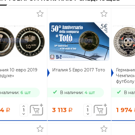
ния 10 евро 2019
Италия 5 Евро 2017 Тото
Германия
здухе»
Чемпион
футболу
 наличии:
6 шт
В наличии:
4 шт
В на
74
3 113
1 974
a
a