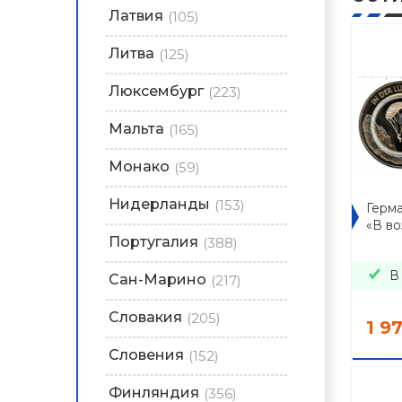
Латвия
(105)
Литва
(125)
Люксембург
(223)
Мальта
(165)
Монако
(59)
Нидерланды
(153)
Герма
«В во
Португалия
(388)
В
Сан-Марино
(217)
Словакия
(205)
1 9
Словения
(152)
Финляндия
(356)