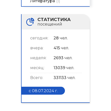
Литература
(1)
СТАТИСТИКА
посещений
сегодня:
28
чел.
вчера:
415
чел.
неделя:
2693
чел.
месяц:
13039
чел.
Всего:
331133
чел.
с 08.07.2024 г.