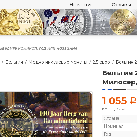
Новости
Отзывы
Бельгия
Медно никелевые монеты
2,5 евро
Бельгия 
Бельгия 2
Милосер
1 055
a
в т.ч. НДС 5%
Страна
Номинал
Год