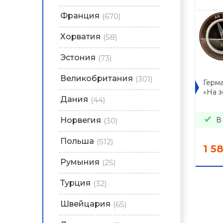
Франция
(670)
Хорватия
(58)
Эстония
(73)
Великобритания
(301)
Герма
«На 
Дания
(44)
В
Норвегия
(30)
Польша
(512)
1 5
Румыния
(25)
Турция
(32)
Швейцария
(65)