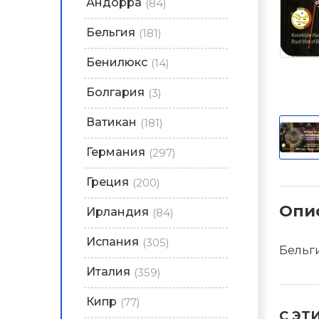
Андорра
(84)
Бельгия
(181)
Бенилюкс
(14)
Болгария
(3)
Ватикан
(181)
Германия
(297)
Греция
(200)
Опи
Ирландия
(84)
Испания
(305)
Бельги
Италия
(359)
Кипр
(77)
С ЭТ