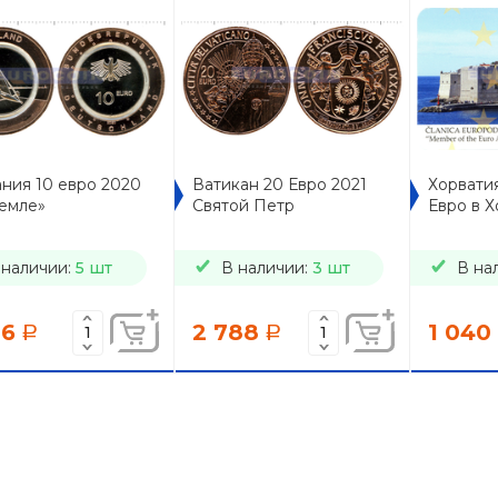
ния 10 евро 2020
Ватикан 20 Евро 2021
Хорватия
земле»
Святой Петр
Евро в 
 наличии:
5 шт
В наличии:
3 шт
В на
86
2 788
1 040
a
a