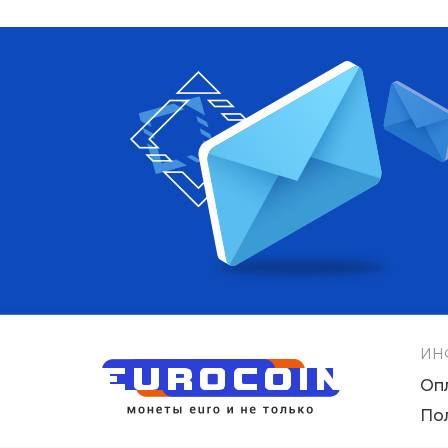
ИН
Оп
По