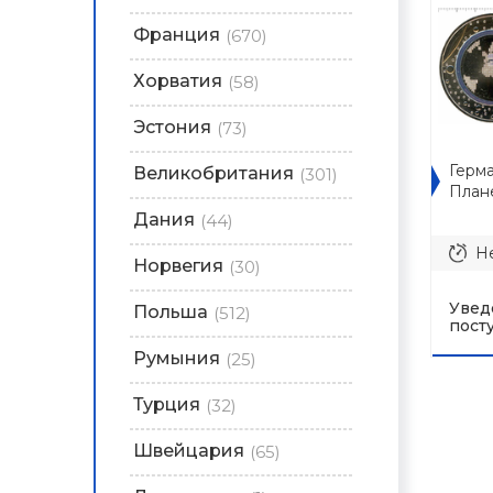
Франция
(670)
Хорватия
(58)
Эстония
(73)
Герма
Великобритания
(301)
План
Дания
(44)
Не
Норвегия
(30)
Увед
Польша
(512)
пост
Румыния
(25)
Турция
(32)
Швейцария
(65)