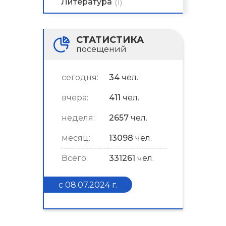
Литература
(1)
СТАТИСТИКА
посещений
сегодня:
34
чел.
вчера:
411
чел.
неделя:
2657
чел.
месяц:
13098
чел.
Всего:
331261
чел.
с 08.07.2024 г.