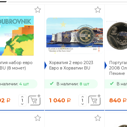
атия набор евро
Хорватия 2 евро 2023
Португал
BU (8 монет)
Евро в Хорватии BU
2008 Ол
Пекине
 наличии:
4 шт
В наличии:
8 шт
В на
92
1 040
840
a
a
a