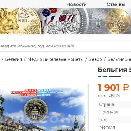
Новости
Отзывы
Бельгия
Медно никелевые монеты
5 евро
Бельгия 5 
Бельгия 
1 901
a
в т.ч. НДС 5%
Страна
Номинал
Год
Металл