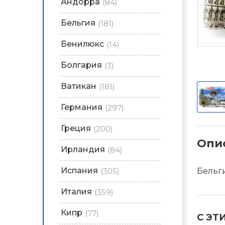
Андорра
(84)
Бельгия
(181)
Бенилюкс
(14)
Болгария
(3)
Ватикан
(181)
Германия
(297)
Греция
(200)
Опи
Ирландия
(84)
Испания
(305)
Бельги
Италия
(359)
Кипр
(77)
С ЭТ