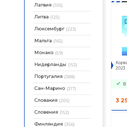
Латвия
(105)
Литва
(125)
Люксембург
(223)
Мальта
(165)
Монако
(59)
Хорв
Нидерланды
(153)
2023 
Португалия
(388)
В
Сан-Марино
(217)
3 2
Словакия
(205)
Словения
(152)
Финляндия
(356)