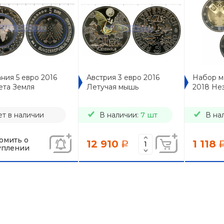
ния 5 евро 2016
Австрия 3 евро 2016
Набор мо
ета Земля
Летучая мышь
2018 Не
т в наличии
В наличии:
7 шт
В на
омить о
12 910
1 118
a
уплении