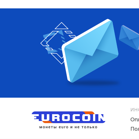
ИН
Оп
По