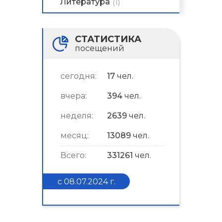
Литература
(1)
СТАТИСТИКА
посещений
сегодня:
17
чел.
вчера:
394
чел.
неделя:
2639
чел.
месяц:
13089
чел.
Всего:
331261
чел.
с 08.07.2024 г.