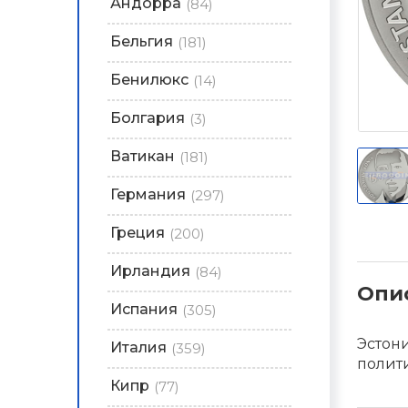
Андорра
(84)
Бельгия
(181)
Бенилюкс
(14)
Болгария
(3)
Ватикан
(181)
Германия
(297)
Греция
(200)
Ирландия
(84)
Опи
Испания
(305)
Эстони
Италия
(359)
полити
Кипр
(77)