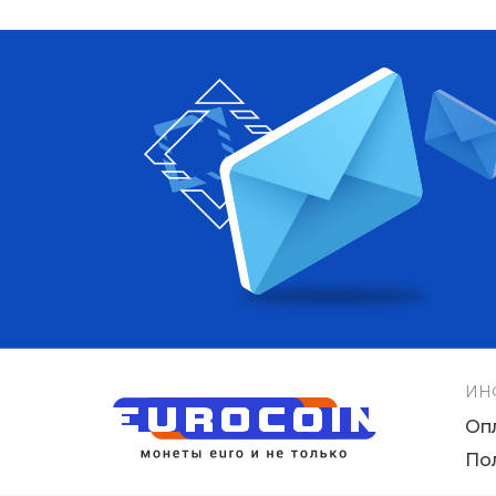
ИН
Оп
По