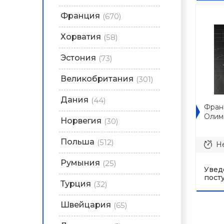
Франция
(670)
Хорватия
(58)
Эстония
(73)
Великобритания
(301)
Дания
(44)
Фран
Олим
Норвегия
(30)
Польша
(512)
Не
Румыния
(25)
Увед
пост
Турция
(32)
Швейцария
(65)