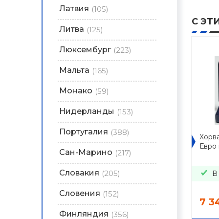
Латвия
(105)
С ЭТ
Литва
(125)
Люксембург
(223)
Мальта
(165)
Монако
(59)
Нидерланды
(153)
Португалия
(388)
Хорва
Евро
Сан-Марино
(217)
Словакия
(205)
В
Словения
(152)
7 3
Финляндия
(356)