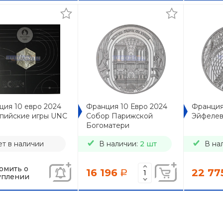
ция 10 евро 2024
Франция 10 Евро 2024
Франция
пийские игры UNC
Собор Парижской
Эйфелев
Богоматери
т в наличии
В наличии:
2 шт
В на
омить о
16 196
22 77
a
уплении