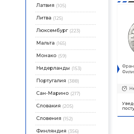
Латвия
(105)
Литва
(125)
Люксембург
(223)
Мальта
(165)
Монако
(59)
Франц
Нидерланды
(153)
Филип
Португалия
(388)
Не
Сан-Марино
(217)
Увед
Словакия
(205)
пост
Словения
(152)
Финляндия
(356)