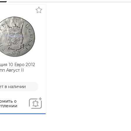
ия 10 Евро 2012
п Август II
т в наличии
омить о
уплении