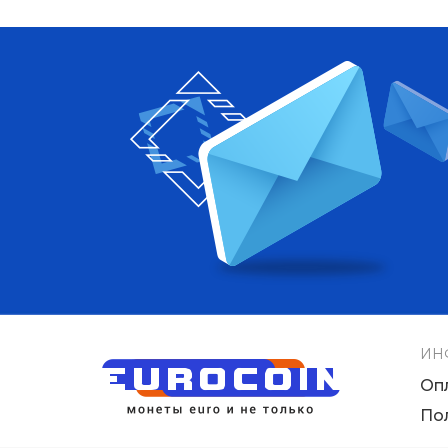
ИН
Оп
По