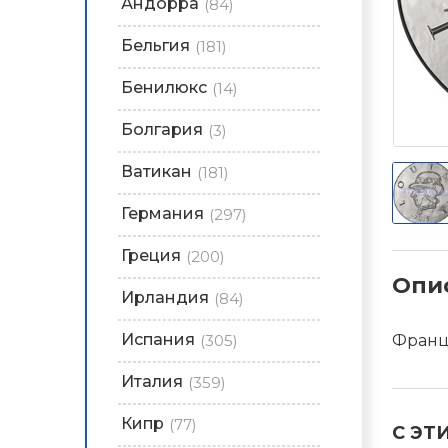
Андорра
(84)
Бельгия
(181)
Бенилюкс
(14)
Болгария
(3)
Ватикан
(181)
Германия
(297)
Греция
(200)
Опи
Ирландия
(84)
Испания
(305)
Франц
Италия
(359)
Кипр
(77)
С ЭТ