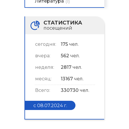
Литература
(1)
СТАТИСТИКА
посещений
сегодня:
175
чел.
вчера:
562
чел.
неделя:
2817
чел.
месяц:
13167
чел.
Всего:
330730
чел.
с 08.07.2024 г.