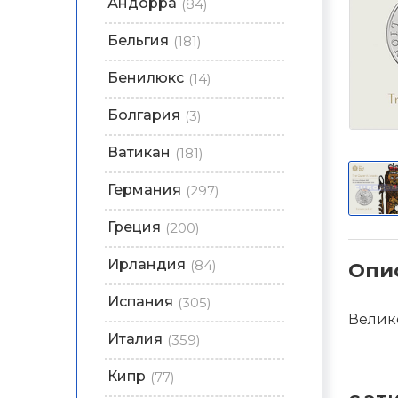
Андорра
(84)
Бельгия
(181)
Бенилюкс
(14)
Болгария
(3)
Ватикан
(181)
Германия
(297)
Греция
(200)
Ирландия
(84)
Опи
Испания
(305)
Велик
Италия
(359)
Кипр
(77)