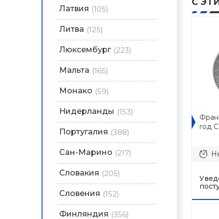
С ЭТ
Латвия
(105)
Литва
(125)
Люксембург
(223)
Мальта
(165)
Монако
(59)
Нидерланды
(153)
Фран
год 
Португалия
(388)
Сан-Марино
(217)
Не
Словакия
(205)
Увед
пост
Словения
(152)
Финляндия
(356)