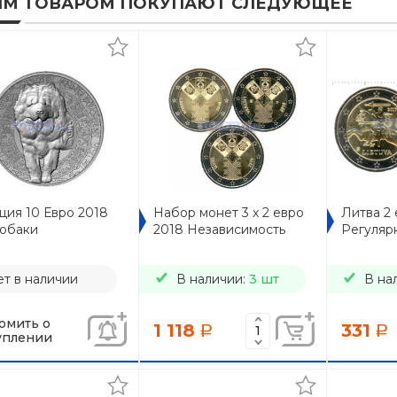
ИМ ТОВАРОМ ПОКУПАЮТ СЛЕДУЮЩЕЕ
ция 10 Евро 2018
Набор монет 3 x 2 евро
Литва 2 
Собаки
2018 Независимость
Регуляр
т в наличии
В наличии:
3 шт
В на
омить о
1 118
331
a
a
уплении