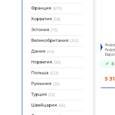
Франция
(670)
Хорватия
(58)
Эстония
(73)
Великобритания
(301)
Андор
Андо
Дания
(44)
Евро
Норвегия
(30)
В
Польша
(512)
5 3
Румыния
(25)
Турция
(32)
Швейцария
(65)