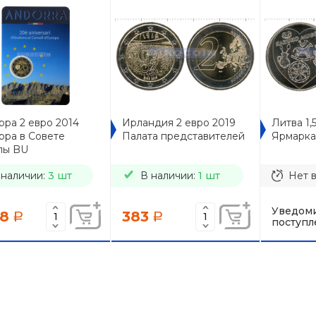
ра 2 евро 2014
Ирландия 2 евро 2019
Литва 1,
рра в Совете
Палата представителей
Ярмарка
пы BU
 наличии:
3 шт
В наличии:
1 шт
Нет 
Уведоми
18
383
a
a
поступл