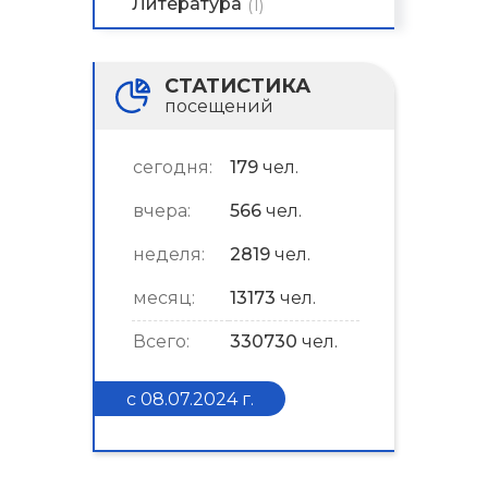
Литература
(1)
СТАТИСТИКА
посещений
сегодня:
179
чел.
вчера:
566
чел.
неделя:
2819
чел.
месяц:
13173
чел.
Всего:
330730
чел.
с 08.07.2024 г.