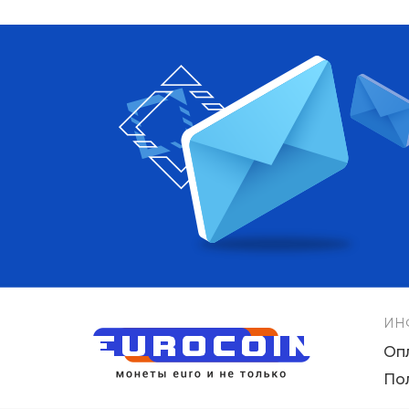
ИН
Оп
По