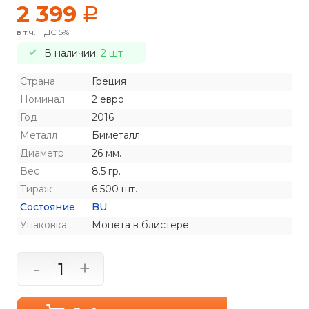
2 399
a
в т.ч. НДС 5%
В наличии:
2 шт
Страна
Греция
Номинал
2 евро
Год
2016
Металл
Биметалл
Диаметр
26 мм.
Вес
8.5 гр.
Тираж
6 500 шт.
Состояние
BU
Упаковка
Монета в блистере
-
+