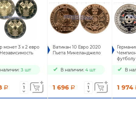
 монет 3 x 2 евро
Ватикан 10 Евро 2020
Германия
 Независимость
Пьета Микеланджело
Чемпион
футболу
 наличии:
3 шт
В наличии:
4 шт
В на
8
1 696
1 974
a
a