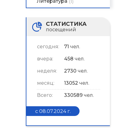
Литература
(1)
СТАТИСТИКА
посещений
сегодня:
71
чел.
вчера:
458
чел.
неделя:
2730
чел.
месяц:
13052
чел.
Всего:
330589
чел.
с 08.07.2024 г.