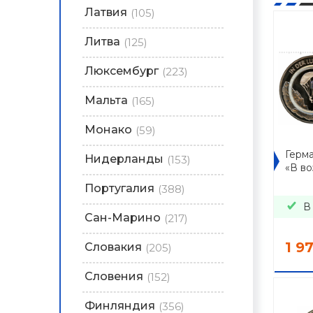
Латвия
(105)
Литва
(125)
Люксембург
(223)
Мальта
(165)
Монако
(59)
Герма
Нидерланды
(153)
«В во
Португалия
(388)
В
Сан-Марино
(217)
1 9
Словакия
(205)
Словения
(152)
Финляндия
(356)