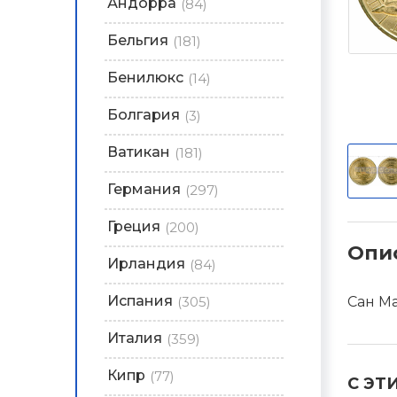
Андорра
(84)
Бельгия
(181)
Бенилюкс
(14)
Болгария
(3)
Ватикан
(181)
Германия
(297)
Греция
(200)
Опи
Ирландия
(84)
Испания
(305)
Сан Ма
Италия
(359)
Кипр
(77)
С ЭТ