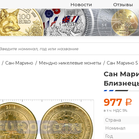
Новости
Отзывы
Сан-Марино
Мендно никелевые монеты
Сан Марино 5
Сан Мари
Близнец
977
a
в т.ч. НДС 5%
Страна
Номинал
Год