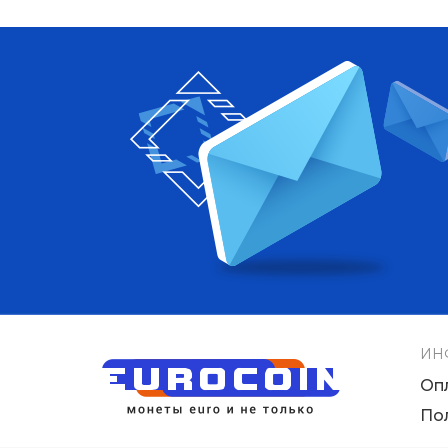
ИН
Оп
По