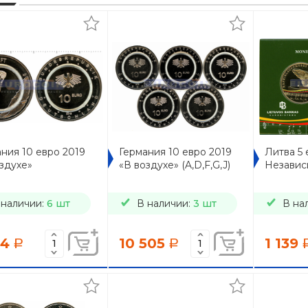
ния 10 евро 2019
Германия 10 евро 2019
Литва 5 
здухе»
«В воздухе» (A,D,F,G,J)
Независ
 наличии:
6 шт
В наличии:
3 шт
В на
74
10 505
1 139
a
a