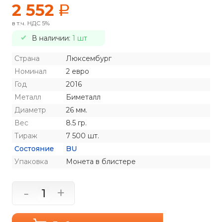
2 552
a
в т.ч. НДС 5%
В наличии:
1 шт
Страна
Люксембург
Номинал
2 евро
Год
2016
Металл
Биметалл
Диаметр
26 мм.
Вес
8.5 гр.
Тираж
7 500 шт.
Состояние
BU
Упаковка
Монета в блистере
-
+