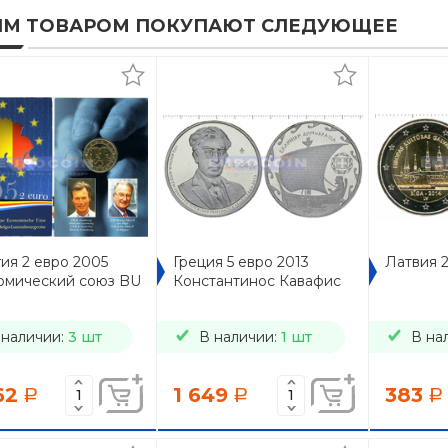
ИМ ТОВАРОМ ПОКУПАЮТ СЛЕДУЮЩЕЕ
ия 2 евро 2005
Греция 5 евро 2013
Латвия 2
омический союз BU
Константинос Кавафис
 наличии:
3 шт
В наличии:
1 шт
В на
62
1 649
383
a
a
a