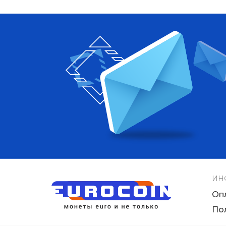
ИН
Оп
По