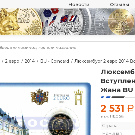
Новости
Отзывы
2 евро
2014
BU - Coincard
Люксембург 2 евро 2014 В
Люксембу
Вступлен
Жана BU
2 531
a
в т.ч. НДС 5%
Страна
Номинал