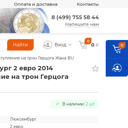
Оплата и доставка
Контакты
8 (499) 755 58 44
Напишите нам
0
Найти
Вход
0
0
a
ступление на трон Герцога Жана BU
рг 2 евро 2014
ие на трон Герцога
В наличии:
2 шт
Люксембург
2 евро