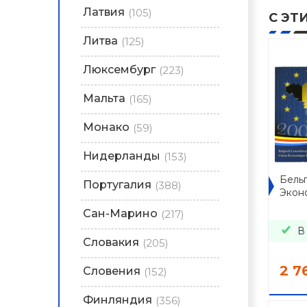
Латвия
(105)
С ЭТ
Литва
(125)
Люксембург
(223)
Мальта
(165)
Монако
(59)
Нидерланды
(153)
Бельг
Португалия
(388)
Экон
Сан-Марино
(217)
В
Словакия
(205)
2 7
Словения
(152)
Финляндия
(356)