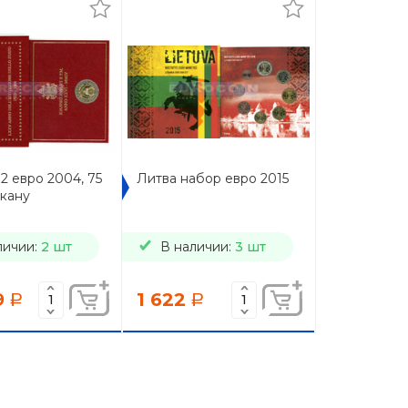
2 евро 2004, 75
Литва набор евро 2015
икану
личии:
2 шт
В наличии:
3 шт
9
1 622
a
a