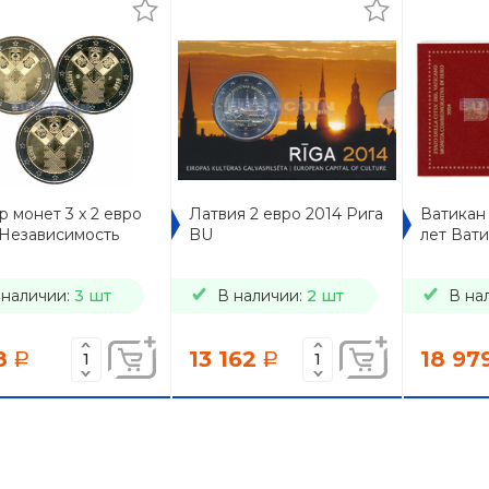
 монет 3 x 2 евро
Латвия 2 евро 2014 Рига
Ватикан 
 Независимость
BU
лет Ват
 наличии:
3 шт
В наличии:
2 шт
В на
8
13 162
18 97
a
a