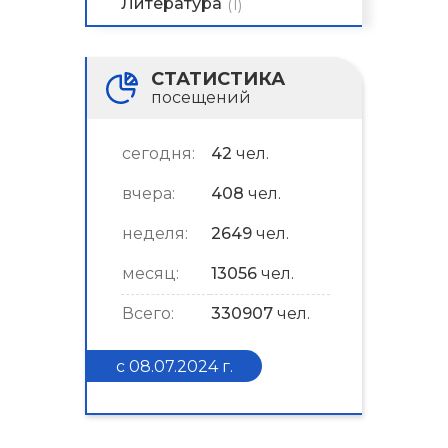
Литература
(1)
СТАТИСТИКА
посещений
сегодня:
42
чел.
вчера:
408
чел.
неделя:
2649
чел.
месяц:
13056
чел.
Всего:
330907
чел.
с 08.07.2024 г.