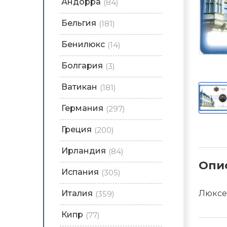
Андорра
(84)
Бельгия
(181)
Бенилюкс
(14)
Болгария
(3)
Ватикан
(181)
Германия
(297)
Греция
(200)
Ирландия
(84)
Опи
Испания
(305)
Италия
Люксем
(359)
Кипр
(77)