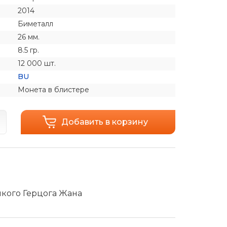
2014
Биметалл
26 мм.
8.5 гр.
12 000 шт.
BU
Монета в блистере
Добавить в корзину
икого Герцога Жана