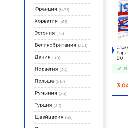
Франция
(670)
Хорватия
(58)
Эстония
(73)
Великобритания
(301)
Слова
Барх
Дания
(44)
BU
В
Норвегия
(30)
Польша
(512)
3 0
Румыния
(25)
Турция
(32)
Швейцария
(65)