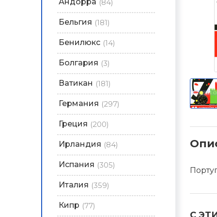
Андорра
(84)
Бельгия
(181)
Бенилюкс
(14)
Болгария
(3)
Ватикан
(181)
Германия
(297)
Греция
(200)
Опи
Ирландия
(84)
Испания
(305)
Португ
Италия
(359)
Кипр
(77)
С ЭТ