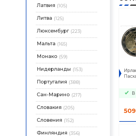
Латвия
(105)
Литва
(125)
Люксембург
(223)
Мальта
(165)
Монако
(59)
Нидерланды
(153)
Ирлан
Пасх
Португалия
(388)
В
Сан-Марино
(217)
Словакия
(205)
509
Словения
(152)
Финляндия
(356)