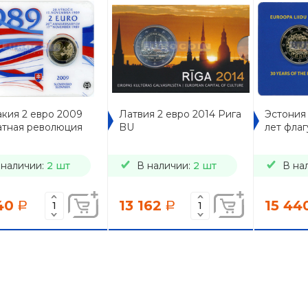
кия 2 евро 2009
Латвия 2 евро 2014 Рига
Эстония 
атная революция
BU
лет фла
 наличии:
2 шт
В наличии:
2 шт
В на
40
13 162
15 44
a
a