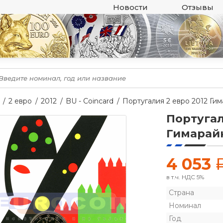
Новости
Отзывы
2 евро
2012
BU - Coincard
Португалия 2 евро 2012 Ги
Португал
Гимарай
4 053
в т.ч. НДС 5%
Страна
Номинал
Год