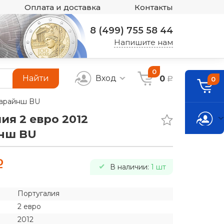
Оплата и доставка
Контакты
8 (499) 755 58 44
Напишите нам
0
Найти
Вход
0
0
a
марайнш BU
ия 2 евро 2012
нш BU
a
В наличии:
1 шт
Португалия
2 евро
2012