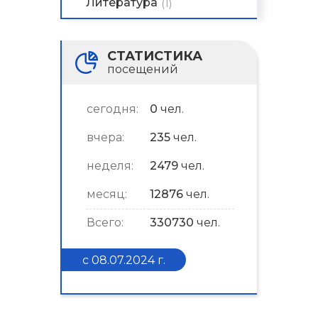
Литература
(1)
СТАТИСТИКА
посещений
сегодня:
0
чел.
вчера:
235
чел.
неделя:
2479
чел.
месяц:
12876
чел.
Всего:
330730
чел.
с 08.07.2024 г.