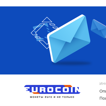
ИН
Оп
По