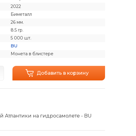
2022
Биметалл
26 мм.
8.5 гр.
5 000 шт.
BU
Монета в блистере
Добавить в корзину
й Атлантики на гидросамолете - BU