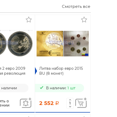
Смотреть все
я 2 евро 2009
Литва набор евро 2015
ая революция
BU (8 монет)
в наличии
В наличии:
1 шт
ть о
2 552
a
ении