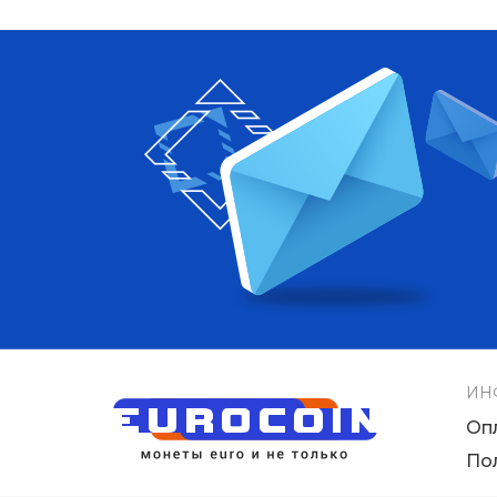
ИН
Оп
По