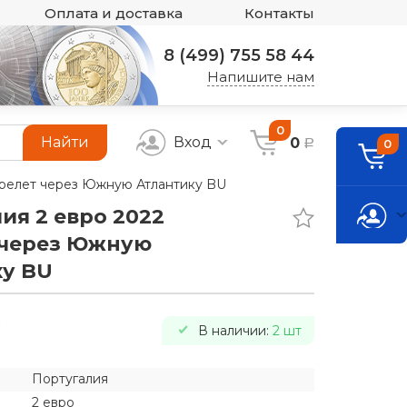
Оплата и доставка
Контакты
8 (499) 755 58 44
Напишите нам
0
Найти
Вход
0
0
a
ерелет через Южную Атлантику BU
ия 2 евро 2022
 через Южную
ку BU
a
В наличии:
2 шт
Португалия
2 евро