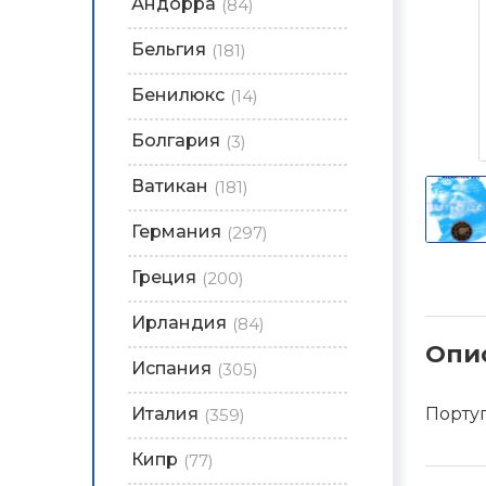
Андорра
(84)
Бельгия
(181)
Бенилюкс
(14)
Болгария
(3)
Ватикан
(181)
Германия
(297)
Греция
(200)
Ирландия
(84)
Опи
Испания
(305)
Италия
Португ
(359)
Кипр
(77)