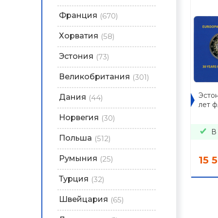
Франция
(670)
Хорватия
(58)
Эстония
(73)
Великобритания
(301)
Эстон
Дания
(44)
лет ф
Норвегия
(30)
В
Польша
(512)
Румыния
(25)
15 
Турция
(32)
Швейцария
(65)