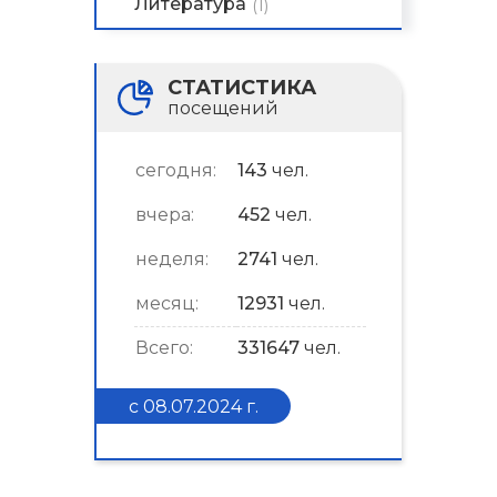
Литература
(1)
СТАТИСТИКА
посещений
сегодня:
143
чел.
вчера:
452
чел.
неделя:
2741
чел.
месяц:
12931
чел.
Всего:
331647
чел.
с 08.07.2024 г.