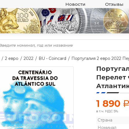
Новости
Отзывы
2 евро
2022
BU - Coincard
Португалия 2 евро 2022 П
Португал
Перелет
Атланти
1 890
в т.ч. НДС 5%
Страна
Номинал