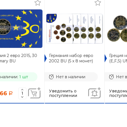
ия 2 евро 2015, 30
Германия набор евро
Греция 
лагу BU
2002 BU (5 x 8 монет)
(E,F,S) 
 наличии:
1 шт
Нет в наличии
Нет 
Уведомить о
Уведоми
566
a
поступлении
поступл