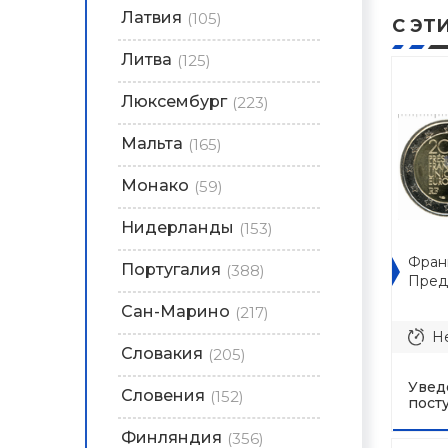
Латвия
(105)
С ЭТ
Литва
(125)
Люксембург
(223)
Мальта
(165)
Монако
(59)
Нидерланды
(153)
Фран
Португалия
(388)
Пред
Сан-Марино
(217)
Не
Словакия
(205)
Увед
Словения
(152)
пост
Финляндия
(356)