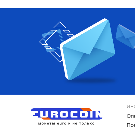
ИН
Оп
По