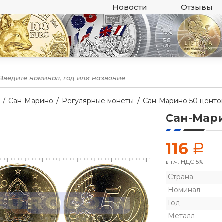
Новости
Отзывы
Сан-Марино
Регулярные монеты
Сан-Марино 50 центо
Сан-Мари
116
a
в т.ч. НДС 5%
Страна
Номинал
Год
Металл