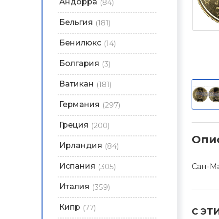
Андорра
(84)
Бельгия
(181)
Бенилюкс
(14)
Болгария
(3)
Ватикан
(181)
Германия
(297)
Греция
(200)
Опи
Ирландия
(84)
Испания
(305)
Сан-Ма
Италия
(359)
Кипр
(77)
С ЭТ