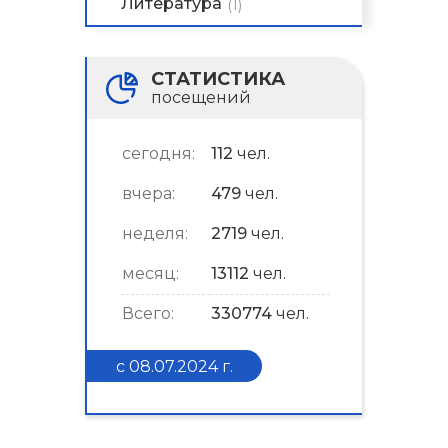
Литература
(1)
СТАТИСТИКА
посещений
сегодня:
112
чел.
вчера:
479
чел.
неделя:
2719
чел.
месяц:
13112
чел.
Всего:
330774
чел.
с 08.07.2024 г.