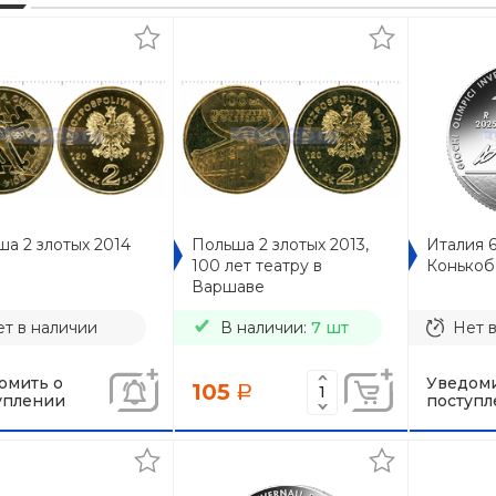
а 2 злотых 2014
Польша 2 злотых 2013,
Италия 6
100 лет театру в
Конькоб
Варшаве
т в наличии
В наличии:
7 шт
Нет 
омить о
Уведоми
105
a
уплении
поступл