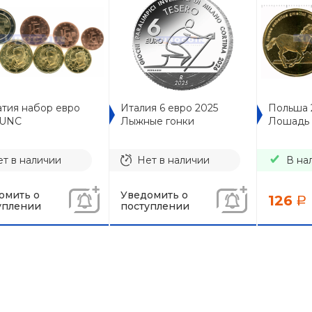
атия набор евро
Италия 6 евро 2025
Польша 
 UNC
Лыжные гонки
Лошадь
т в наличии
Нет в наличии
В на
омить о
Уведомить о
126
a
уплении
поступлении