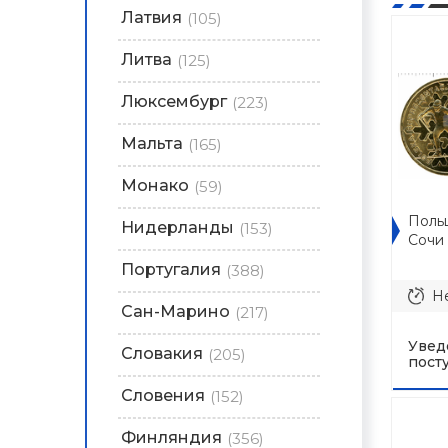
Латвия
(105)
Литва
(125)
Люксембург
(223)
Мальта
(165)
Монако
(59)
Польш
Нидерланды
(153)
Сочи
Португалия
(388)
Не
Сан-Марино
(217)
Увед
Словакия
(205)
пост
Словения
(152)
Финляндия
(356)