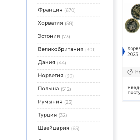
Франция
(670)
Хорватия
(58)
Эстония
(73)
Хорв
Великобритания
(301)
2023
Дания
(44)
Не
Норвегия
(30)
Увед
Польша
(512)
пост
Румыния
(25)
Турция
(32)
Швейцария
(65)