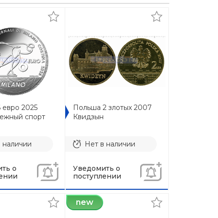
 евро 2025
Польша 2 злотых 2007
ежный спорт
Квидзын
в наличии
Нет в наличии
ть о
Уведомить о
ении
поступлении
new