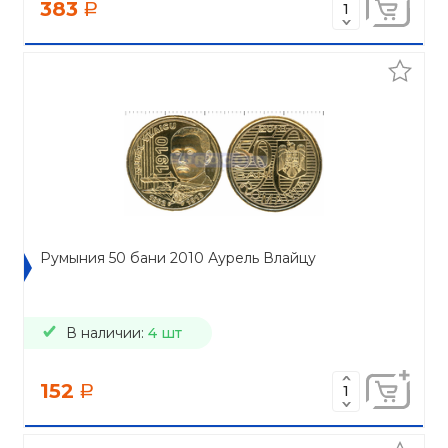
383
a
Румыния 50 бани 2010 Аурель Влайцу
В наличии:
4 шт
152
a