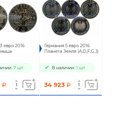
3 евро 2016
Германия 5 евро 2016
 мышь
Планета Земля (A,D,F,G,J)
личии:
7 шт
В наличии:
1 шт
0
34 923
a
a