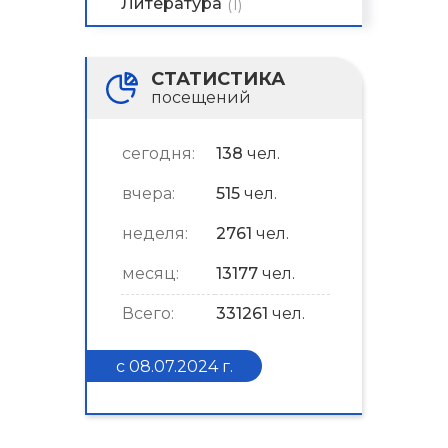
Литература
(1)
СТАТИСТИКА
посещений
сегодня:
138
чел.
вчера:
515
чел.
неделя:
2761
чел.
месяц:
13177
чел.
Всего:
331261
чел.
с 08.07.2024 г.