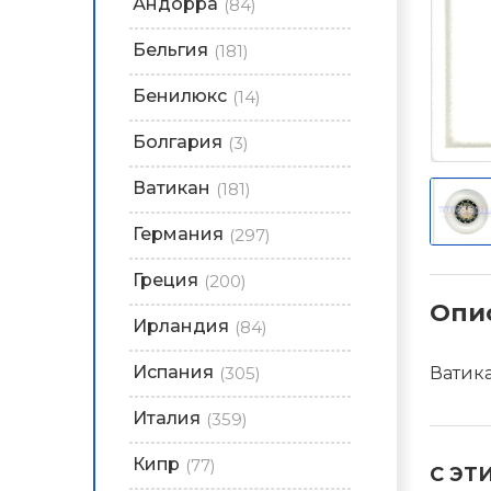
Андорра
(84)
Бельгия
(181)
Бенилюкс
(14)
Болгария
(3)
Ватикан
(181)
Германия
(297)
Греция
(200)
Опи
Ирландия
(84)
Испания
(305)
Ватика
Италия
(359)
Кипр
(77)
С ЭТ