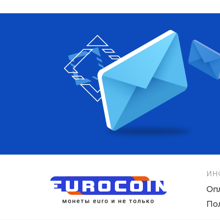
ИН
Оп
По