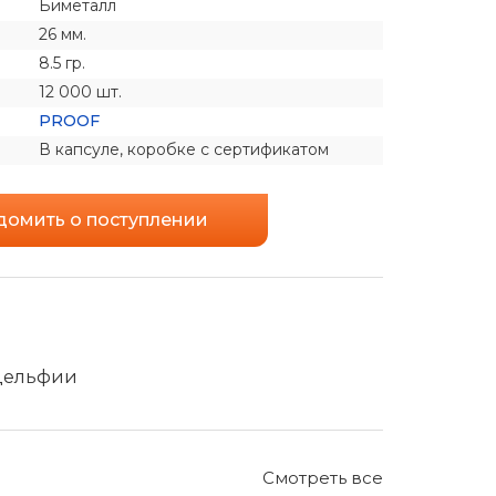
Биметалл
26 мм.
8.5 гр.
12 000 шт.
PROOF
В капсуле, коробке с сертификатом
домить о поступлении
адельфии
Смотреть все