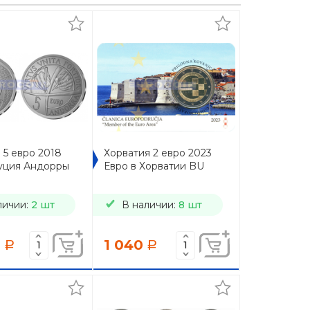
 5 евро 2018
Хорватия 2 евро 2023
уция Андорры
Евро в Хорватии BU
личии:
2 шт
В наличии:
8 шт
2
1 040
a
a