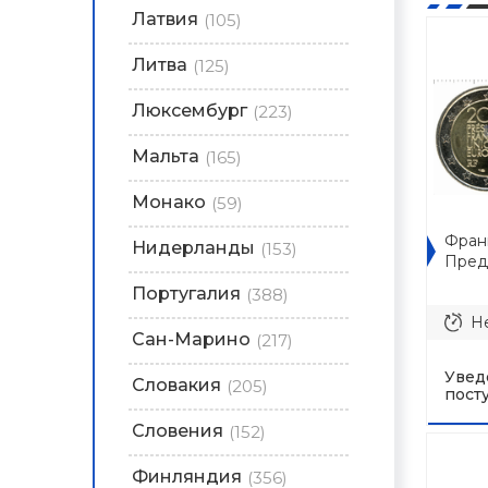
Латвия
(105)
Литва
(125)
Люксембург
(223)
Мальта
(165)
Монако
(59)
Фран
Нидерланды
(153)
Пред
Португалия
(388)
Не
Сан-Марино
(217)
Увед
Словакия
(205)
пост
Словения
(152)
Финляндия
(356)