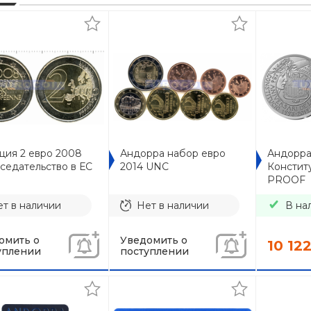
ция 2 евро 2008
Андорра набор евро
Андорра
седательство в ЕС
2014 UNC
Констит
PROOF
т в наличии
Нет в наличии
В на
омить о
Уведомить о
10 12
уплении
поступлении