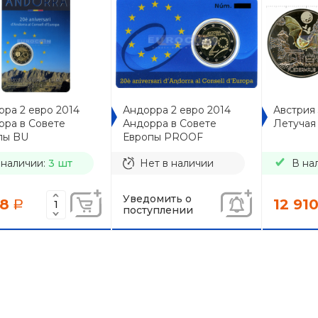
ра 2 евро 2014
Андорра 2 евро 2014
Австрия 
рра в Совете
Андорра в Совете
Летучая
пы BU
Европы PROOF
 наличии:
3 шт
Нет в наличии
В на
Уведомить о
18
12 91
a
поступлении