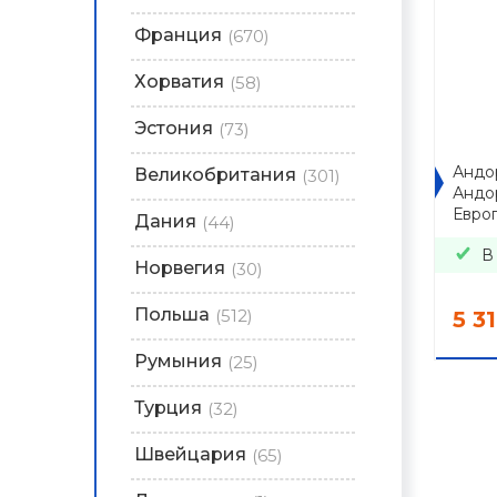
Франция
(670)
Хорватия
(58)
Эстония
(73)
Андор
Великобритания
(301)
Андо
Евро
Дания
(44)
В
Норвегия
(30)
Польша
(512)
5 3
Румыния
(25)
Турция
(32)
Швейцария
(65)