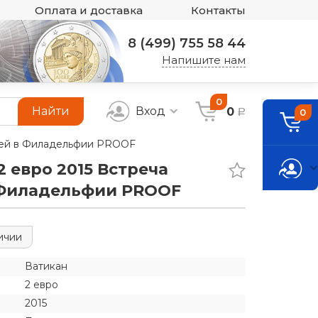
Оплата и доставка
Контакты
8 (499) 755 58 44
Напишите нам
0
Найти
Вход
0
0
a
емей в Филадельфии PROOF
2 евро 2015 Встреча
 Филадельфии PROOF
ичии
Ватикан
2 евро
2015